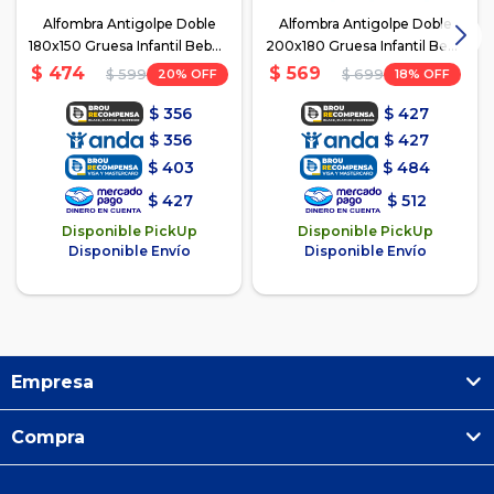
Alfombra Antigolpe Doble
Alfombra Antigolpe Doble
180x150 Gruesa Infantil Bebé -
200x180 Gruesa Infantil Bebé
Playa/Letras
- Animalitos números
$
474
$
569
20
18
$
599
$
699
$
356
$
427
$
356
$
427
$
403
$
484
$
427
$
512
Disponible PickUp
Disponible PickUp
Disponible Envío
Disponible Envío
Empresa
Compra