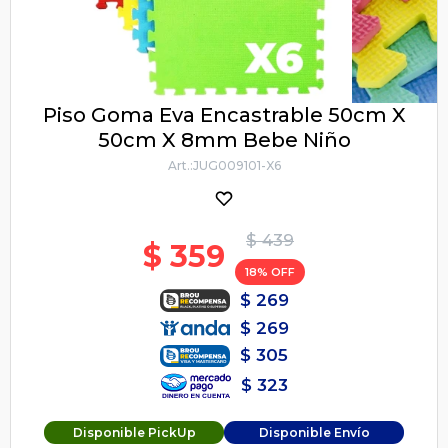
Piso Goma Eva Encastrable 50cm X
50cm X 8mm Bebe Niño
JUG009101-X6
$
439
$
359
18
$
269
$
269
$
305
$
323
Disponible PickUp
Disponible Envío