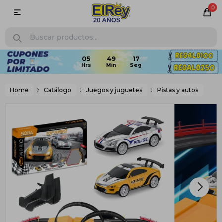
0

05
49
16
Home
Catálogo
Juegos y juguetes
Pistas y autos