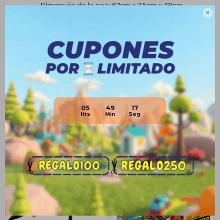
• Dimensión de la caja: 67cm x 7.5cm x 38cm.

Planes de cuotas
Envíos
Medios de pago
05
49
16
Productos que te pueden interesar