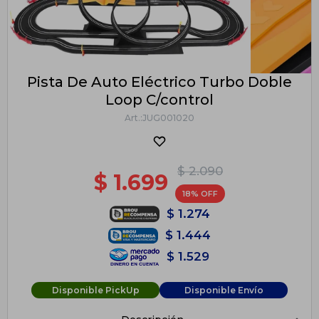
Pista De Auto Eléctrico Turbo Doble
Loop C/control
JUG001020
$
2.090
$
1.699
18
$
1.274
$
1.444
$
1.529
Disponible PickUp
Disponible Envío