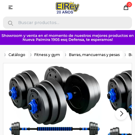
0

Catálogo
Fitness y gym
Barras, mancuernas y pesas
Bar