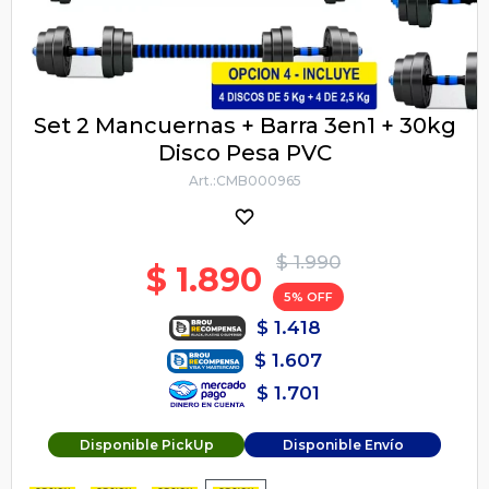
Set 2 Mancuernas + Barra 3en1 + 30kg
Disco Pesa PVC
CMB000965
$
1.990
$
1.890
5
$
1.418
$
1.607
$
1.701
Disponible PickUp
Disponible Envío