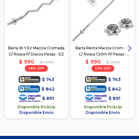
Barra W Y Ez Maciza Cromada
Barra Recta Maciza Cromada
C/ Rosca P/ Discos Pesas - EZ
C/ Rosca 1.50m P/ Pesas -
Plateado
$
990
$
990
$
1.390
$
1.290
28
23
$
743
$
743
$
842
$
842
$
891
$
891
Disponible PickUp
Disponible PickUp
Disponible Envío
Disponible Envío