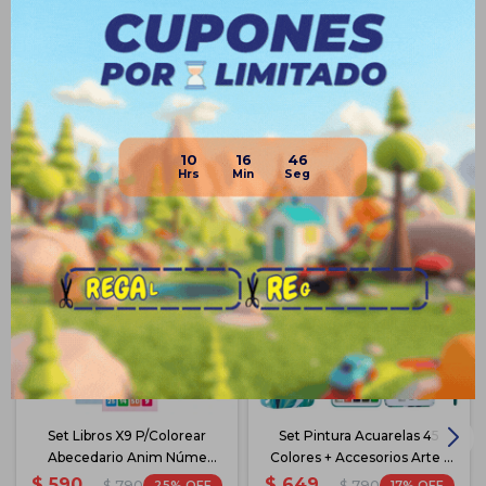
Medios de pago
Productos que te pueden interesar
10
16
45
Set Libros X9 P/Colorear
Set Pintura Acuarelas 45
Abecedario Anim Núme
Colores + Accesorios Arte -
Español
Celeste
$
590
$
649
25
17
$
790
$
790