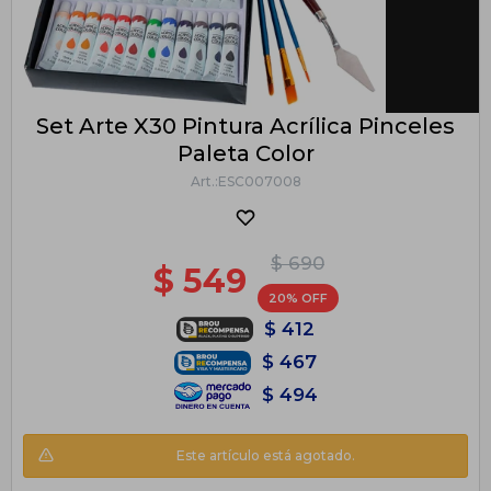
Set Arte X30 Pintura Acrílica Pinceles
Paleta Color
ESC007008
$
690
$
549
20
$
412
$
467
$
494
Este artículo está agotado.