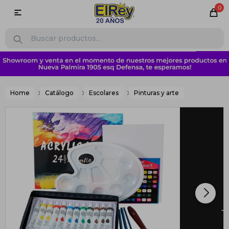
0

Home
Catálogo
Escolares
Pinturas y arte