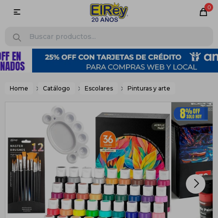
0

Home
Catálogo
Escolares
Pinturas y arte