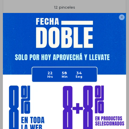
12 pinceles
1 paleta de muestras

Planes de cuotas
Envíos
Medios de pago
22
58
34
Productos que te pueden interesar