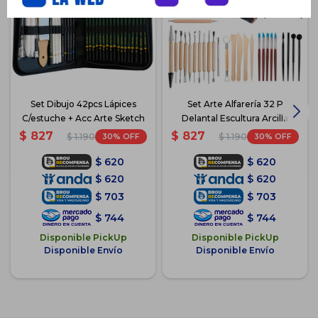
Set Dibujo 42pcs Lápices
Set Arte Alfarería 32 P
C/estuche + Acc Arte Sketch
Delantal Escultura Arcilla
$
827
$
827
30
30
$
1.190
$
1.190
$
620
$
620
$
620
$
620
$
703
$
703
$
744
$
744
Disponible PickUp
Disponible PickUp
Disponible Envío
Disponible Envío