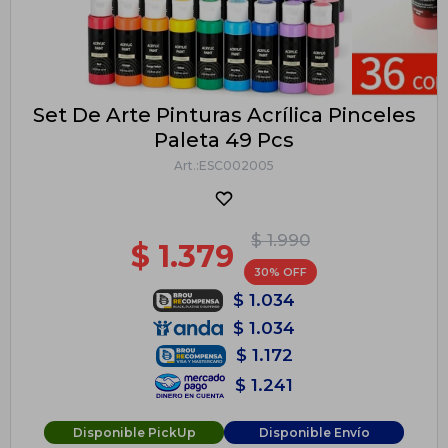
Set De Arte Pinturas Acrílica Pinceles
Paleta 49 Pcs
ESC002005
$
1.990
$
1.379
30
$
1.034
$
1.034
$
1.172
$
1.241
Disponible PickUp
Disponible Envío