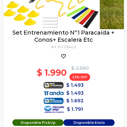
Set Entrenamiento Nº1 Paracaída +
Conos+ Escalera Etc
FIT016402
$
2.590
$
1.990
23
$
1.493
$
1.493
$
1.692
$
1.791
Disponible PickUp
Disponible Envío