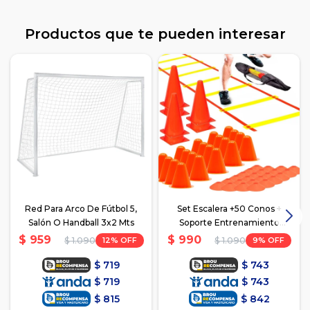
Productos que te pueden interesar
Red Para Arco De Fútbol 5,
Set Escalera +50 Conos +
Salón O Handball 3x2 Mts
Soporte Entrenamiento
Fútbol - 1
$
959
$
990
12
9
$
1.090
$
1.090
$
719
$
743
$
719
$
743
$
815
$
842