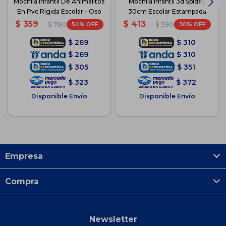
Mochila Infantil De Animalitos
Mochila Infantil 3d Spidey
En Pvc Rígida Escolar - Oso
30cm Escolar Estampada
$
359
$
413
54
30
$
790
$
590
$
269
$
310
$
269
$
310
$
305
$
351
$
323
$
372
Disponible Envío
Disponible Envío
Empresa
Compra
Newsletter