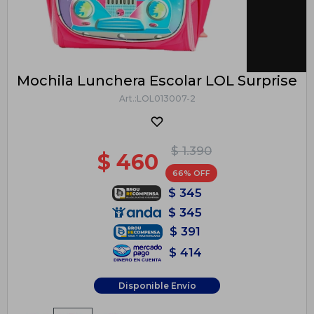
Mochila Lunchera Escolar LOL Surprise
LOL013007-2
$
1.390
$
460
66
$
345
$
345
$
391
$
414
Disponible Envío