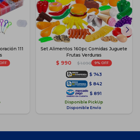
ración 111
Set Alimentos 160pc Comidas Juguete
s
Frutas Verduras
$
990
9
$
1.090
$
743
$
842
$
891
p
Disponible PickUp
Disponible Envío