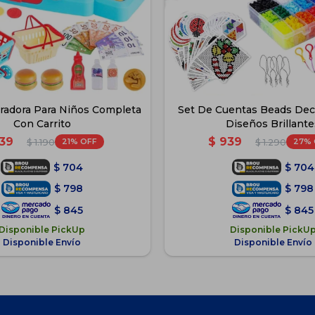
tradora Para Niños Completa
Set De Cuentas Beads Deco
Con Carrito
Diseños Brillante
39
$
939
21
27
$
1.190
$
1.290
$
704
$
704
$
798
$
798
$
845
$
845
Disponible PickUp
Disponible PickU
Disponible Envío
Disponible Envío