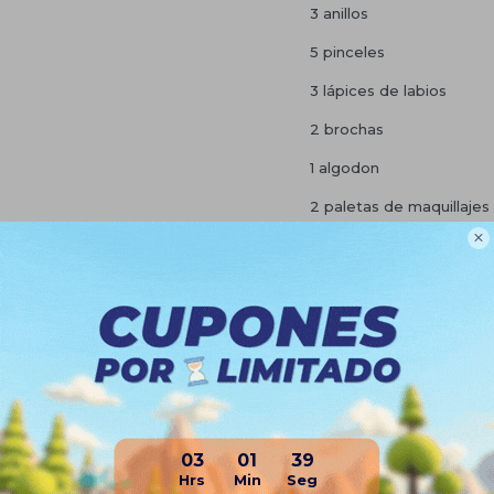
3 anillos
5 pinceles
3 lápices de labios
2 brochas
1 algodon
2 paletas de maquillajes

Uñas postizas
1 separador de dedos
1 lima
3 brillos
Pegatinas
• Dimensiones: 53cm (lar
03
01
38
Planes de cuotas