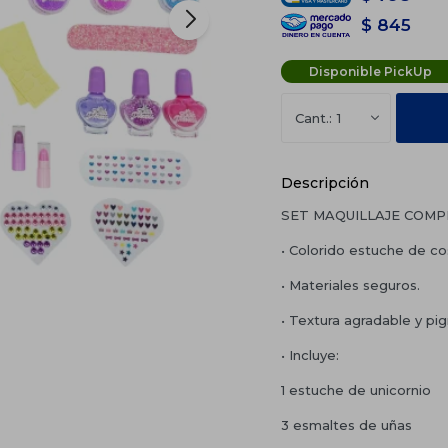
$
845
Disponible PickUp
1
Descripción
SET MAQUILLAJE COMP
• Colorido estuche de cos
• Materiales seguros.
• Textura agradable y pi
• Incluye:
1 estuche de unicornio
3 esmaltes de uñas