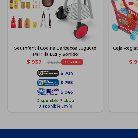
Set Infantil Cocina Barbacoa Juguete
Caja Regis
Parrilla Luz y Sonido
$
939
$
9
32
$
1.390
$
704
$
798
$
845
Disponible PickUp
Disponible Envío