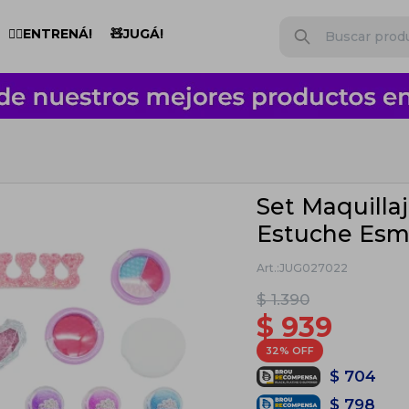
🏋️‍♂️ENTRENÁ!
🧸JUGÁ!
Set Maquillaj
Estuche Esm
JUG027022
$
1.390
$
939
32
$
704
$
798