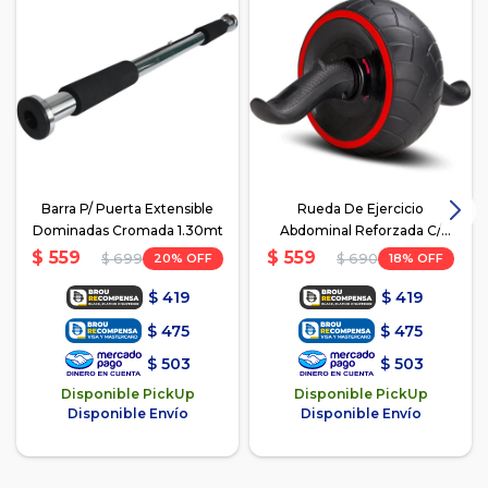
Barra P/ Puerta Extensible
Rueda De Ejercicio
Dominadas Cromada 1.30mt
Abdominal Reforzada C/
Resistencia
$
559
$
559
20
18
$
699
$
690
$
419
$
419
$
475
$
475
$
503
$
503
Disponible PickUp
Disponible PickUp
Disponible Envío
Disponible Envío