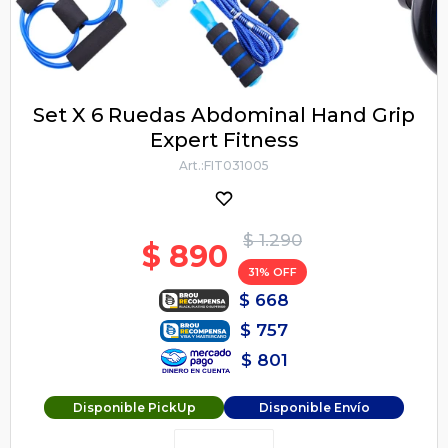
Set X 6 Ruedas Abdominal Hand Grip
Expert Fitness
FIT031005
$
1.290
$
890
31
$
668
$
757
$
801
Disponible PickUp
Disponible Envío