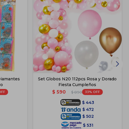
Diamantes
Set Globos N20 112pcs Rosa y Dorado
ro
Fiesta Cumpleños
$
590
33
$
890
$
443
$
472
$
502
$
531