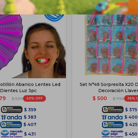
otillón Abanico Lentes Led
Set N°49 Sorpresita X20 
Dientes Luz 3pc
Decoración Llave
79
$
500
20
36
$
599
$
790
$
359
$
375
$
383
$
400
$
407
$
425
$
431
$
450