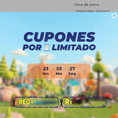
Caca de perro
• Materiales seguros.

• Dimensiones: 23.5cm (la
Planes de cuotas
Envíos
Medios de pago
23
53
26
Productos que te pueden interesa