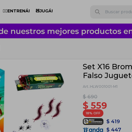
🏋️‍♂️ENTRENÁ!
🧸JUGÁ!
Set X16 Brom
Falso Juguet
HLW001001-M1
$
690
$
559
18
$
419
$
447