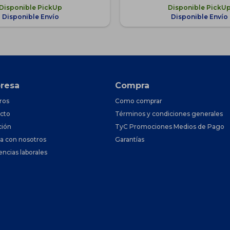
Disponible PickUp
Disponible PickU
Disponible Envío
Disponible Envío
resa
Compra
ros
Como comprar
cto
Términos y condiciones generales
ción
TyC Promociones Medios de Pago
ja con nosotros
Garantías
encias laborales