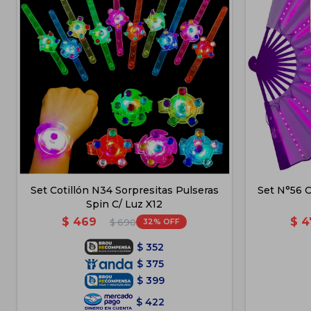
Set Cotillón N34 Sorpresitas Pulseras
Set N°56 C
Spin C/ Luz X12
$
469
$
4
32
$
690
$
352
$
375
$
399
$
422