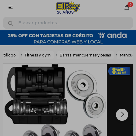
0

Catálogo
Fitness y gym
Barras, mancuernas y pesas
Mancuer