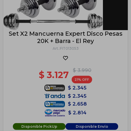
Set X2 Mancuerna Expert Disco Pesas
20K + Barra - El Rey
FIT013053
$
3.990
$
3.127
21
$
2.345
$
2.345
$
2.658
$
2.814
Disponible PickUp
Disponible Envío