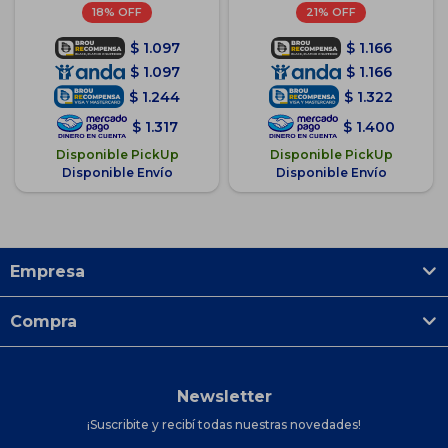
18
21
$
1.097
$
1.166
$
1.097
$
1.166
$
1.244
$
1.322
$
1.317
$
1.400
Disponible PickUp
Disponible PickUp
Disponible Envío
Disponible Envío
Empresa
Compra
Newsletter
¡Suscribite y recibí todas nuestras novedades!