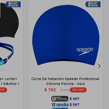
na+ Lente+
Gorra De Natación Speedo Profesional
/ Adultos 1
Silicona Piscina - Azul
$
782
13
$
899
$
587
$
587