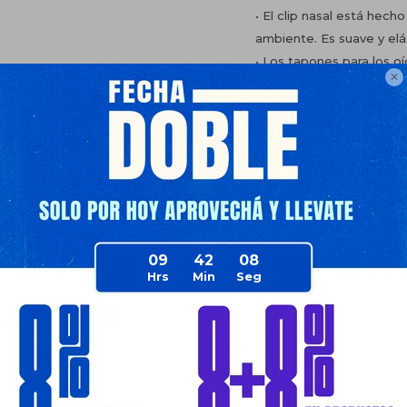
• El clip nasal está hec
ambiente. Es suave y el
• Los tapones para los o

espiral de tres capas, qu
rendimiento a prueba de
Planes de cuotas
Envíos
Medios de pago
09
42
07
Productos que te pueden interesa