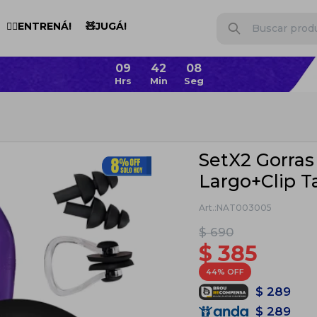
🏋️‍♂️ENTRENÁ!
🧸JUGÁ!
09
42
07
SetX2 Gorras 
Largo+Clip 
NAT003005
$
690
$
385
44
$
289
$
289