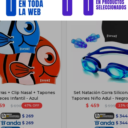
rras + Clip Nasal + Tapones
Set Natación Gorra Silico
eces Infantil - Azul
Tapones Niño Adul - Negro 
59
$
459
47
23
$
690
$
599
$
269
$
344
$
269
$
344