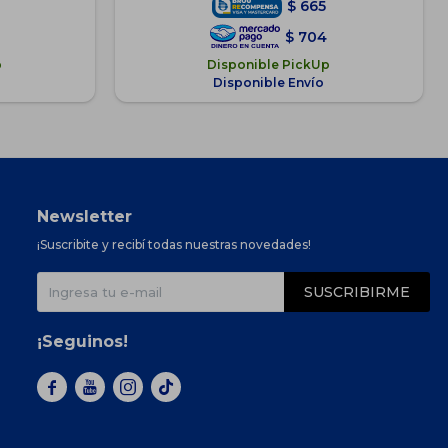
$
665
$
704
p
Disponible PickUp
Disponible Envío
Newsletter
¡Suscribite y recibí todas nuestras novedades!
SUSCRIBIRME
¡Seguinos!


