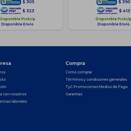
$
305
$
390
$
323
$
413
Disponible PickUp
Disponible PickU
Disponible Envío
Disponible Envío
resa
Compra
ros
Como comprar
cto
Términos y condiciones generales
ción
TyC Promociones Medios de Pago
ja con nosotros
Garantías
encias laborales