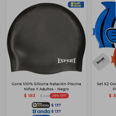
Gorra 100% Silicona Natación Piscina
Set X2 Go
Niños Y Adultos - Negro
P
$
183
$
3
26
$
249
$
137
$
137