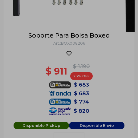
Soporte Para Bolsa Boxeo
BOX008206
$
1.190
$
911
23
$
683
$
683
$
774
$
820
Disponible PickUp
Disponible Envío