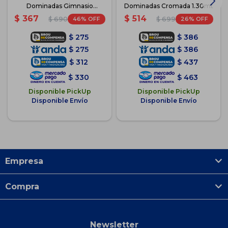
Dominadas Gimnasio
Dominadas Cromada 1.30mt
Cromada
$
367
$
514
46
26
$
690
$
699
$
275
$
386
$
275
$
386
$
312
$
437
$
330
$
463
Disponible PickUp
Disponible PickUp
Disponible Envío
Disponible Envío
Empresa
Compra
Newsletter