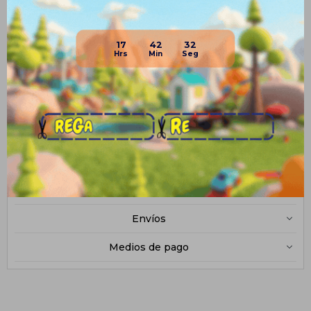
viscoelástica
• Peso máximo soportado: 136kg
• Medidas: 115cm x 79cm x 152cm
17
42
32
• Alturas de usuario ajustables: 130-185cm
• Peso del producto: 22kg
GARANTÍA
3 meses. Por defectos de fabricación. No cubre daños por
mal armado, golpes, caídas, incorrecta nivelación,
sobrepeso o cualquier factor que pueda originar fallas por
mal uso o cuidado.
Planes de cuotas
Envíos
Medios de pago