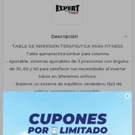
Descripción
TABLA DE INVERSIÓN TERAPEUTICA PARA FITNESS
Tabla quiropractica lumbar para columna
• Ajustable: sistemas ajustables de 3 posiciones con ángulos
de 30, 60 y 90 para satisfacer sus necesidades al insertar
tubos en diferentes orificios.
• Balance: un sistema de equilibrio verdadero, fácil de
voltear, ergonómico y reversible.

• Seguridad: un rodillo de espuma suave y ergonómico
asegura el tobillo de forma segura para proteger al cuerpo
de lesiones durante el ejercicio.
Especificaciones:
• Material: Tubo de acero + Cuero PU + Espuma