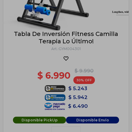
Tabla De Inversión Fitness Camilla
Terapia Lo Último!
GYM004301
$
9.990
$
6.990
30
$
5.243
$
5.942
$
6.490
Disponible PickUp
Disponible Envío