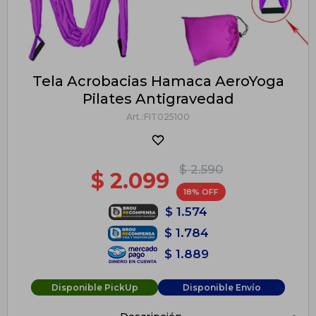
Tela Acrobacias Hamaca AeroYoga
Pilates Antigravedad
FIT025100
$
2.590
$
2.099
18
$
1.574
$
1.784
$
1.889
Disponible PickUp
Disponible Envío