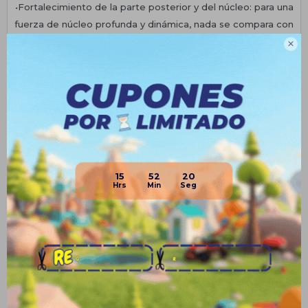
•Fortalecimiento de la parte posterior y del núcleo: para una
fuerza de núcleo profunda y dinámica, nada se compara con
el entrenamiento de resistencia por gravedad invertido.

•Flexibilidad: Harás ganancias de flexibilidad sin esfuerzo.
Planes de cuotas
Envíos
Medios de pago
15
52
20
Productos que te pueden interesar