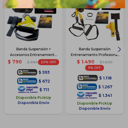
Banda Suspensión +
Banda Suspensión
Accesorios Entrenamiento
Entrenamiento Profesional
Expert
Expert
$
1.490
$
790
20
$
1.690
$
990
11
$
593
$
1.118
$
672
$
1.267
$
711
$
1.341
Disponible PickUp
Disponible Envío
Disponible PickUp
Disponible Envío