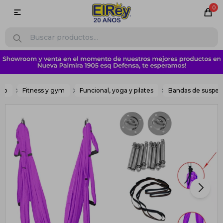
0

ogo
Fitness y gym
Funcional, yoga y pilates
Bandas de suspen