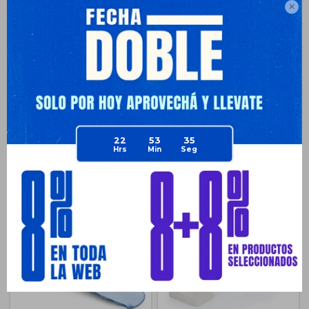
Planes de cuotas

Envíos
Medios de pago
22
53
34
Productos que te pueden interesar