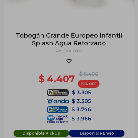
Tobogán Grande Europeo Infantil
Splash Agua Reforzado
DOL2602
$
5.490
$
4.407
19
$
3.305
$
3.305
$
3.746
$
3.966
Disponible PickUp
Disponible Envío