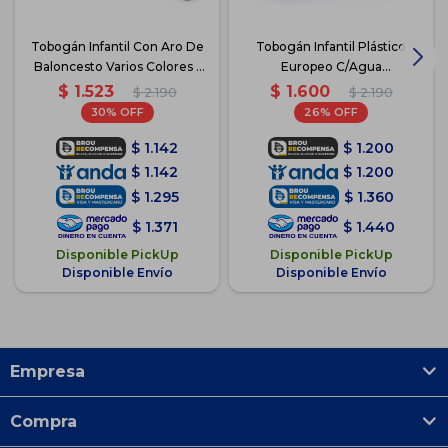
Tobogán Infantil Con Aro De
Tobogán Infantil Plástico
Baloncesto Varios Colores -
Europeo C/Agua
Azul
72x133x45cm - Rosa
$
1.523
$
1.600
$
2.190
$
2.190
30
26
$
1.142
$
1.200
$
1.142
$
1.200
$
1.295
$
1.360
$
1.371
$
1.440
Disponible PickUp
Disponible PickUp
Disponible Envío
Disponible Envío
Empresa
Compra