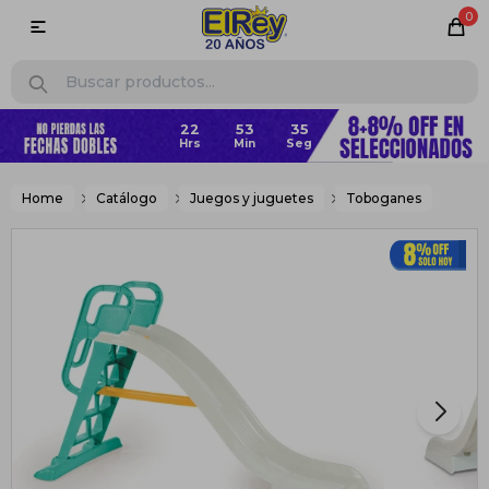
0

22
53
34
Home
Catálogo
Juegos y juguetes
Toboganes