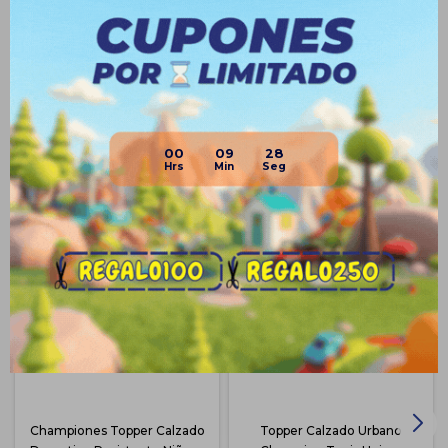
Medios de pago
00
09
27
Productos que te pueden interesar
Championes Topper Calzado
Topper Calzado Urbano