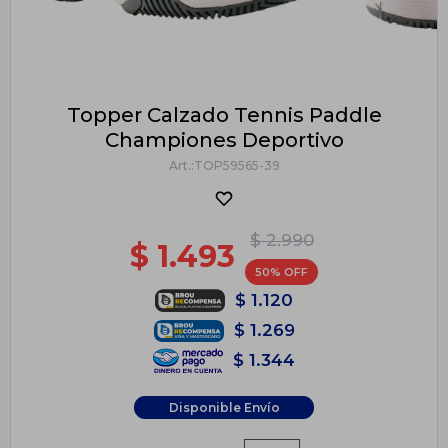
Topper Calzado Tennis Paddle
Championes Deportivo
TOP59565-39
$
2.990
$
1.493
50
$
1.120
$
1.269
$
1.344
Disponible Envío