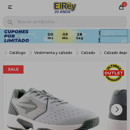
0

00
09
27
e
Catálogo
Vestimenta y calzado
Calzado
Calzado depor