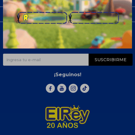
Compra
Newsletter
¡Suscribite y recibí todas nuestras novedades!
SUSCRIBIRME
¡Seguinos!


