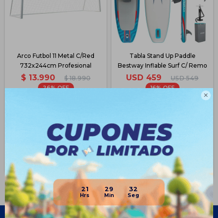
Arco Futbol 11 Metal C/Red
Tabla Stand Up Paddle
732x244cm Profesional
Bestway Inflable Surf C/ Remo
$
13.990
USD
459
$
18.990
USD
549
26
16

$
10.990
USD
383
$
11.990
USD
411
$
11.892
USD
390
$
13.490
USD
447
Disponible PickUp
Disponible PickUp
Disponible Envío
Disponible Envío
21
29
32
Empresa