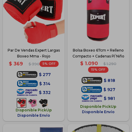
Par De Vendas Expert Largas
Bolsa Boxeo 67cm + Relleno
Boxeo Mma - Rojo
Compacto + Cadenas P/ Niño
$
1.090
$
369
5
$
1.290
$
390
15
$
277
$
818
$
314
$
927
$
332
$
981
Disponible PickUp
Disponible PickUp
Disponible Envío
Disponible Envío