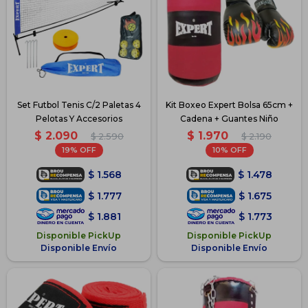
Set Futbol Tenis C/2 Paletas 4
Kit Boxeo Expert Bolsa 65cm +
Pelotas Y Accesorios
Cadena + Guantes Niño
$
2.090
$
1.970
$
2.590
$
2.190
19
10
$
1.568
$
1.478
$
1.777
$
1.675
$
1.881
$
1.773
Disponible PickUp
Disponible PickUp
Disponible Envío
Disponible Envío