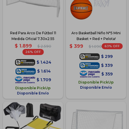
Red Para Arco De Fútbol 11
Aro Basketball Niño N°5 Mini
Medida Oficial 7.30x2.55
Basket + Red + Pelota!
$
1.899
$
399
$
2.590
63
$
1.090
26
$
299
$
1.424
$
339
$
1.614
$
359
$
1.709
Disponible PickUp
Disponible Envío
Disponible PickUp
Disponible Envío