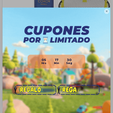

Pizarra Tabla Magnética +
Spikeball Juego De Pelota
Marcador + Imanes Fútbol
Playa - Modelo Verano!
05
17
29
$
1.190
$
490
18
$
1.590
$
599
25
$
368
$
893
$
417
$
1.012
$
441
$
1.071
Disponible PickUp
Disponible Envío
Disponible PickUp
Disponible Envío