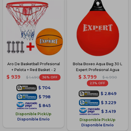
Aro De Basketball Profesional
Bolsa Boxeo Aqua Bag 30 L
+ Pelota + Red Basket - 2
Expert Profesional Agua
$
3.799
$
939
36
$
4.990
$
1.490
23
$
704
$
2.849
$
798
$
3.229
$
845
$
3.419
Disponible PickUp
Disponible Envío
Disponible PickUp
Disponible Envío