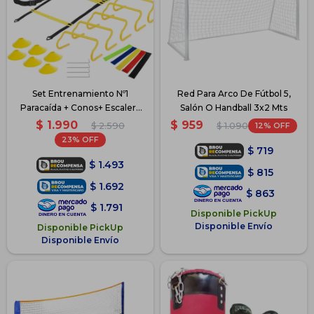
Set Entrenamiento Nº1
Red Para Arco De Fútbol 5,
Paracaída + Conos+ Escalera
Salón O Handball 3x2 Mts
Etc
$
1.990
$
959
$
2.590
12
$
1.090
23
$
719
$
1.493
$
815
$
1.692
$
863
$
1.791
Disponible PickUp
Disponible Envío
Disponible PickUp
Disponible Envío