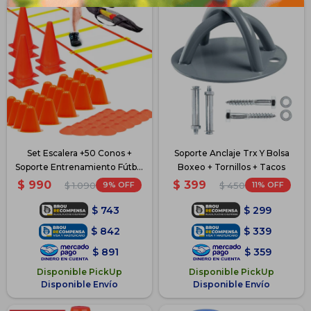
Set Escalera +50 Conos +
Soporte Anclaje Trx Y Bolsa
Soporte Entrenamiento Fútbol
Boxeo + Tornillos + Tacos
- 1
$
990
$
399
9
11
$
1.090
$
450
$
743
$
299
$
842
$
339
$
891
$
359
Disponible PickUp
Disponible PickUp
Disponible Envío
Disponible Envío