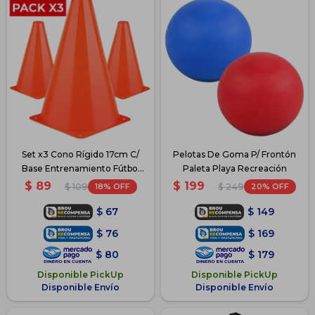
Set x3 Cono Rígido 17cm C/
Pelotas De Goma P/ Frontón
Base Entrenamiento Fútbol
Paleta Playa Recreación
Hockey
$
89
$
199
18
20
$
109
$
249
$
67
$
149
$
76
$
169
$
80
$
179
Disponible PickUp
Disponible PickUp
Disponible Envío
Disponible Envío