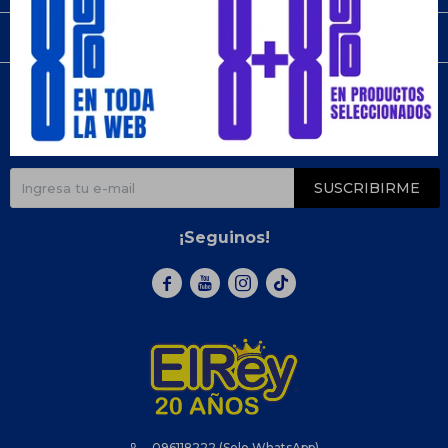
Compra
Newsletter
¡Suscribite y recibí todas nuestras novedades!
SUSCRIBIRME
¡Seguinos!



096118222 (Solo WhatsApp)