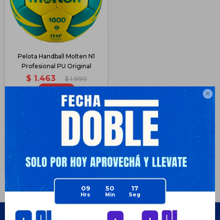
Pelota Handball Molten N1
Profesional PU Original
$
1.463
$
1.990
26

$
1.097
$
1.097
$
1.244
$
1.317
Disponible PickUp
Disponible Envío
09
50
17
Empresa