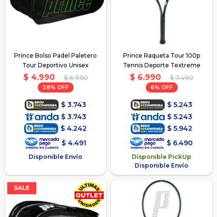
Prince Bolso Padel Paletero
Prince Raqueta Tour 100p
Tour Deportivo Unisex
Tennis Deporte Textreme
$
4.990
$
6.990
$
6.990
$
7.490
28
6
$
3.743
$
5.243
$
3.743
$
5.243
$
4.242
$
5.942
$
4.491
$
6.490
Disponible Envío
Disponible PickUp
Disponible Envío