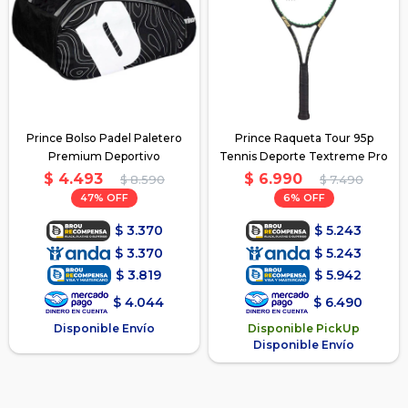
Prince Bolso Padel Paletero
Prince Raqueta Tour 95p
Premium Deportivo
Tennis Deporte Textreme Pro
$
4.493
$
6.990
$
8.590
$
7.490
47
6
$
3.370
$
5.243
$
3.370
$
5.243
$
3.819
$
5.942
$
4.044
$
6.490
Disponible Envío
Disponible PickUp
Disponible Envío