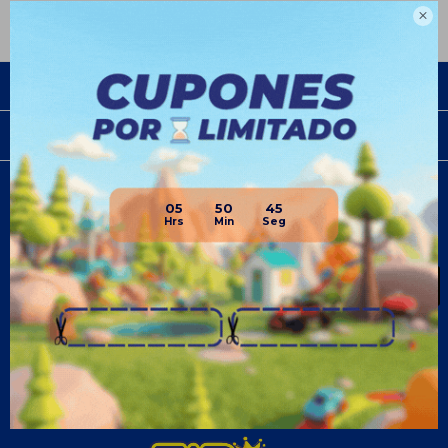

Empresa
Compra
05
Newsletter
50
45
¡Suscribite y recibí todas nuestras novedades!
SUSCRIBIRME
¡Seguinos!


