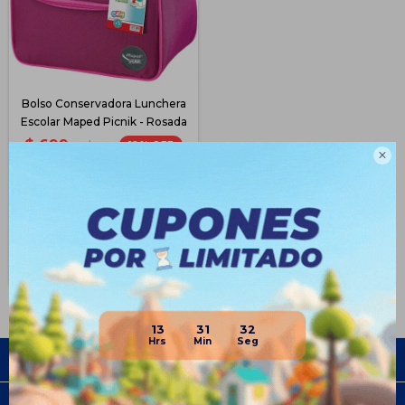
Bolso Conservadora Lunchera
Escolar Maped Picnik - Rosada
$
699
12
$
799

$
524
$
594
$
629
Disponible PickUp
Disponible Envío
13
31
32
Empresa
Compra