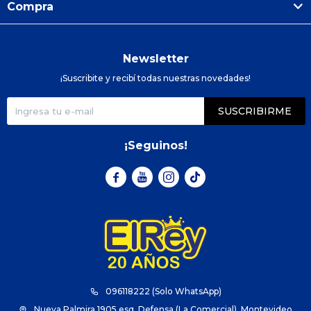
Compra
Newsletter
¡Suscribite y recibí todas nuestras novedades!
SUSCRIBIRME
¡Seguinos!



096118222 (Solo WhatsApp)
Nueva Palmira 1905 esq. Defensa (La Comercial), Montevideo