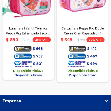
Lunchera Infantil Térmica
Cartuchera Peppa Pig Doble
Peppa Pig Estampado Escola -
Cierre Gran Capacidad - 1
Rosa
$
890
$
549
25
30
$
1.190
$
790
$
668
$
412
$
757
$
467
$
801
$
494
Disponible PickUp
Disponible PickUp
Disponible Envío
Disponible Envío
Empresa