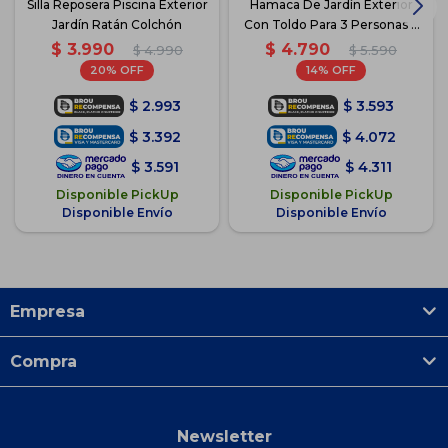
Silla Reposera Piscina Exterior
Hamaca De Jardín Exterior
Jardín Ratán Colchón
Con Toldo Para 3 Personas +
2 Almohadones - Azul-Blanco
$
3.990
$
4.790
$
4.990
$
5.590
20
14
$
2.993
$
3.593
$
3.392
$
4.072
$
3.591
$
4.311
Disponible PickUp
Disponible PickUp
Disponible Envío
Disponible Envío
Empresa
Compra
Newsletter