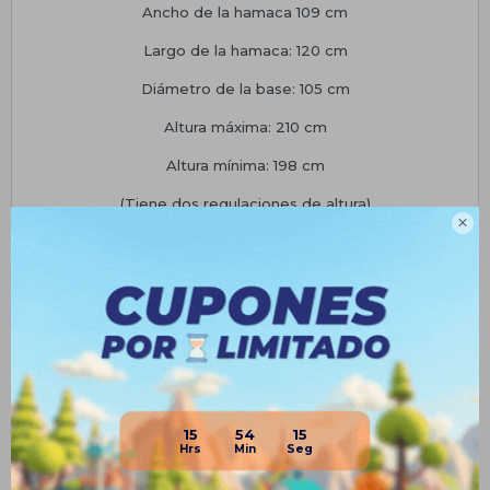
Ancho de la hamaca 109 cm
Largo de la hamaca: 120 cm
Diámetro de la base: 105 cm
Altura máxima: 210 cm
Altura mínima: 198 cm
(Tiene dos regulaciones de altura)

AMBAS HAMACAS se entrega con ALMOHADON ROJO
GARANTÍA
3 meses. Aplican condiciones de garantías generales de El
Rey Del Entretenimiento SA por defectos de fabricación,
no causados por mal uso, falta de cuidado o factor externo
al producto. No cubre desperfectos de embalaje.
15
54
15
Planes de cuotas