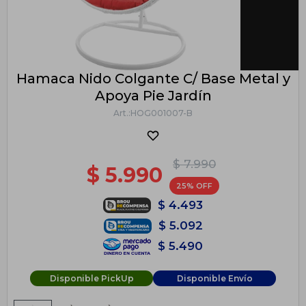
Hamaca Nido Colgante C/ Base Metal y
Apoya Pie Jardín
HOG001007-B
$
7.990
$
5.990
25
$
4.493
$
5.092
$
5.490
Disponible PickUp
Disponible Envío