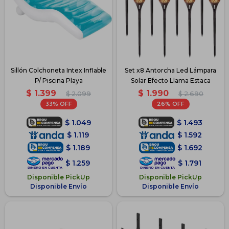
Sillón Colchoneta Intex Inflable
Set x8 Antorcha Led Lámpara
P/ Piscina Playa
Solar Efecto Llama Estaca
$
1.399
$
1.990
$
2.099
$
2.690
33
26
$
1.049
$
1.493
$
1.119
$
1.592
$
1.189
$
1.692
$
1.259
$
1.791
Disponible PickUp
Disponible PickUp
Disponible Envío
Disponible Envío