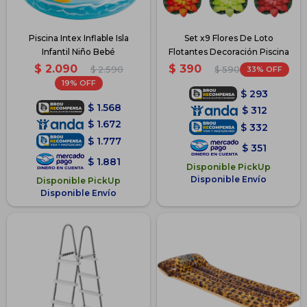
Piscina Intex Inflable Isla
Set x9 Flores De Loto
Infantil Niño Bebé
Flotantes Decoración Piscina
$
2.090
$
390
$
2.590
33
$
590
19
$
293
$
1.568
$
312
$
1.672
$
332
$
1.777
$
351
$
1.881
Disponible PickUp
Disponible Envío
Disponible PickUp
Disponible Envío