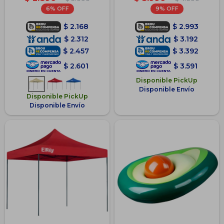
6
9
$
2.168
$
2.993
$
2.312
$
3.192
$
2.457
$
3.392
$
2.601
$
3.591
Disponible PickUp
Disponible Envío
Disponible PickUp
Disponible Envío