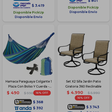
$
801
$
3.419
Disponible PickUp
Disponible Envío
Disponible PickUp
Disponible Envío
Hamaca Paraguaya Colgante 1
Set X2 Silla Jardin Patio
Plaza Con Bolso Y Cuerda -
Giratoria 360 Reclinable
Azul y Verde
$
4.990
$
490
16
$
5.990
$
590
16
$
368
$
3.743
$
392