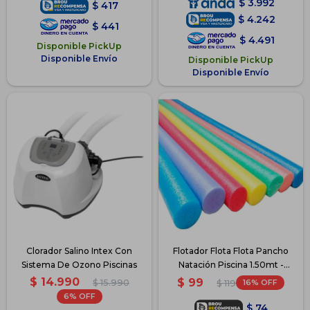
$
3.992
$
417
$
4.242
$
441
$
4.491
Disponible PickUp
Disponible Envío
Disponible PickUp
Disponible Envío
Clorador Salino Intex Con
Flotador Flota Flota Pancho
Sistema De Ozono Piscinas
Natación Piscina 1.50mt -
1.50mts
$
14.990
$
99
$
15.990
16
$
119
6
$
74