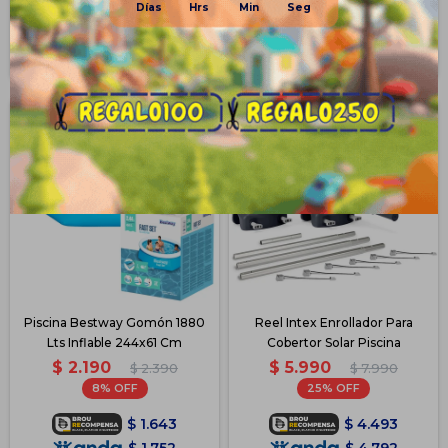
$
3.231
Disponible PickUp
Disponible Envío
Disponible PickUp
Disponible Envío
Piscina Bestway Gomón 1880
Reel Intex Enrollador Para
Lts Inflable 244x61 Cm
Cobertor Solar Piscina
$
2.190
$
5.990
$
2.390
$
7.990
8
25
$
1.643
$
4.493