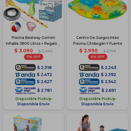
Piscina Bestway Gomón
Centro De Juegos Intex
Inflable 3800 Litros + Regalos -
Piscina C/tobogán Y Fuente
Azul
$
3.090
$
2.990
$
3.490
$
3.199
11
6
$
2.318
$
2.243
$
2.472
$
2.392
$
2.627
$
2.542
$
2.781
$
2.691
Disponible PickUp
Disponible PickUp
Disponible Envío
Disponible Envío