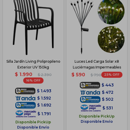
Silla Jardín Living Polipropileno
Luces Led Carga Solar x8
Exterior UV 150kg
Luciérnagas Impermeables
$
1.990
$
590
$
2.390
25
$
790
16
$
443
$
1.493
$
472
$
1.592
$
502
$
1.692
$
531
$
1.791
Disponible PickUp
Disponible Envío
Disponible PickUp
Disponible Envío