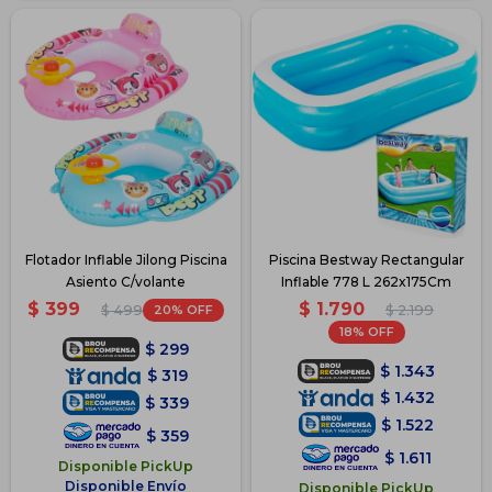
Flotador Inflable Jilong Piscina
Piscina Bestway Rectangular
Asiento C/volante
Inflable 778 L 262x175Cm
$
1.790
$
399
20
$
2.199
$
499
18
$
299
$
1.343
$
319
$
1.432
$
339
$
1.522
$
359
$
1.611
Disponible PickUp
Disponible Envío
Disponible PickUp