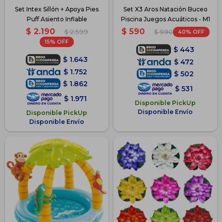
Set Intex Sillón + Apoya Pies
Set X3 Aros Natación Buceo
Puff Asiento Inflable
Piscina Juegos Acuáticos - M1
$
2.190
$
590
$
2.599
40
$
990
15
$
443
$
1.643
$
472
$
1.752
$
502
$
1.862
$
531
$
1.971
Disponible PickUp
Disponible Envío
Disponible PickUp
Disponible Envío