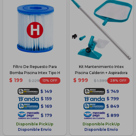
Filtro De Repuesto Para
Kit Mantenimiento Intex
Bomba Piscina Intex Tipo H
Piscina Calderin + Aspiradora
$
199
$
999
13
28
$
229
$
1.399
$
149
$
749
$
159
$
799
$
169
$
849
$
179
$
899
Disponible PickUp
Disponible PickUp
Disponible Envío
Disponible Envío