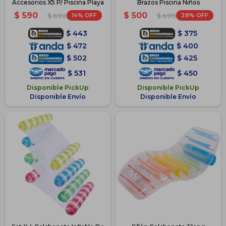
Accesorios X5 P/ Piscina Playa
Brazos Piscina Niños
$
590
$
500
14
28
$
690
$
699
$
443
$
375
$
472
$
400
$
502
$
425
$
531
$
450
Disponible PickUp
Disponible PickUp
Disponible Envío
Disponible Envío