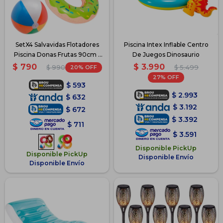
SetX4 Salvavidas Flotadores
Piscina Intex Inflable Centro
Piscina Donas Frutas 90cm -
De Juegos Dinosaurio
Dona
$
3.990
$
790
20
$
5.499
$
990
27
$
593
$
2.993
$
632
$
3.192
$
672
$
3.392
$
711
$
3.591
Disponible PickUp
Disponible PickUp
Disponible Envío
Disponible Envío