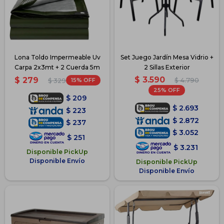
Lona Toldo Impermeable Uv
Set Juego Jardín Mesa Vidrio +
Carpa 2x3mt + 2 Cuerda 5m
2 Sillas Exterior
$
3.590
$
279
15
$
4.790
$
329
25
$
209
$
2.693
$
223
$
2.872
$
237
$
3.052
$
251
$
3.231
Disponible PickUp
Disponible Envío
Disponible PickUp
Disponible Envío