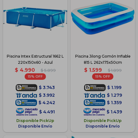
Piscina Intex Estructural 1662 L
Piscina Jilong Gomón Inflable
220x150x60 - Azul
815 L 262x175x50cm
$
4.990
$
1.599
$
5.899
$
1.899
15
15
$
3.743
$
1.199
$
3.992
$
1.279
$
4.242
$
1.359
$
4.491
$
1.439
Disponible PickUp
Disponible PickUp
Disponible Envío
Disponible Envío