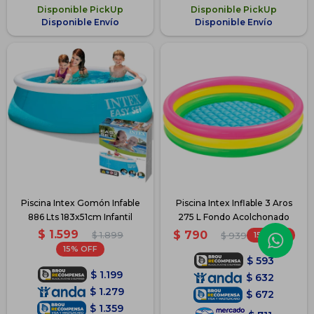
Disponible PickUp
Disponible PickUp
Disponible Envío
Disponible Envío
Piscina Intex Gomón Infable
Piscina Intex Inflable 3 Aros
886 Lts 183x51cm Infantil
275 L Fondo Acolchonado
$
1.599
$
790
$
1.899
15
$
939
15
$
593
$
1.199
$
632
$
1.279
$
672
$
1.359