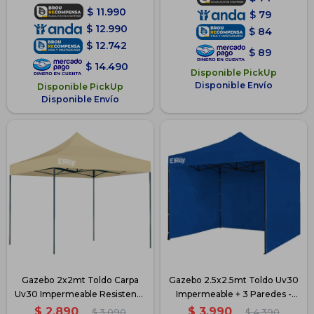
$
11.990
$
79
$
12.990
$
84
$
12.742
$
89
$
14.490
Disponible PickUp
Disponible Envío
Disponible PickUp
Disponible Envío
Gazebo 2x2mt Toldo Carpa
Gazebo 2.5x2.5mt Toldo Uv30
Uv30 Impermeable Resistente
Impermeable + 3 Paredes -
- Beige
Azul
$
2.890
$
3.990
$
3.090
$
4.390