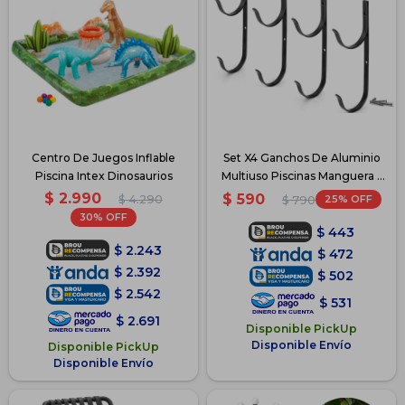
Centro De Juegos Inflable
Set X4 Ganchos De Aluminio
Piscina Intex Dinosaurios
Multiuso Piscinas Manguera -
Negro
$
2.990
$
590
$
4.290
25
$
790
30
$
443
$
2.243
$
472
$
2.392
$
502
$
2.542
$
531
$
2.691
Disponible PickUp
Disponible Envío
Disponible PickUp
Disponible Envío