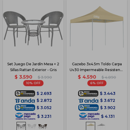
Set Juego De Jardín Mesa + 2
Gazebo 3x4.5m Toldo Carpa
Sillas Rattan Exterior - Gris
Uv30 Impermeable Resistente
- Beige
$
3.590
$
4.590
$
3.990
$
4.890
10
6
$
2.693
$
3.443
$
2.872
$
3.672
$
3.052
$
3.902
$
3.231
$
4.131