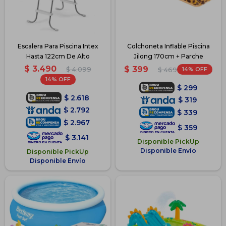
Escalera Para Piscina Intex
Colchoneta Inflable Piscina
Hasta 122cm De Alto
Jilong 170cm + Parche
$
3.490
$
399
$
4.099
14
$
469
14
$
299
$
2.618
$
319
$
2.792
$
339
$
2.967
$
359
$
3.141
Disponible PickUp
Disponible Envío
Disponible PickUp
Disponible Envío