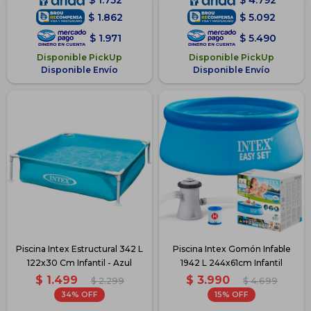
$
1.752
$
4.792
$
1.862
$
5.092
$
1.971
$
5.490
Disponible PickUp
Disponible PickUp
Disponible Envío
Disponible Envío
Piscina Intex Estructural 342 L
Piscina Intex Gomón Infable
122x30 Cm Infantil - Azul
1942 L 244x61cm Infantil
$
1.499
$
3.990
$
2.299
$
4.699
34
15