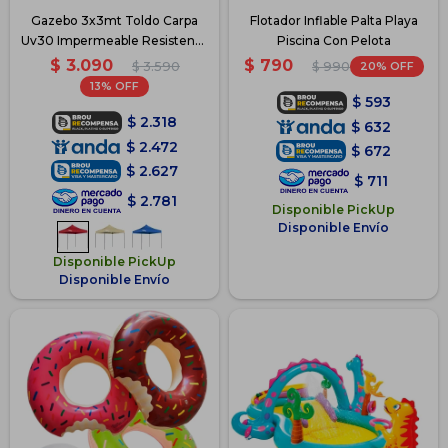
Gazebo 3x3mt Toldo Carpa
Flotador Inflable Palta Playa
Uv30 Impermeable Resistente
Piscina Con Pelota
- Rojo
$
3.090
$
790
$
3.590
20
$
990
13
$
593
$
2.318
$
632
$
2.472
$
672
$
2.627
$
711
$
2.781
Disponible PickUp
Disponible Envío
Disponible PickUp
Disponible Envío