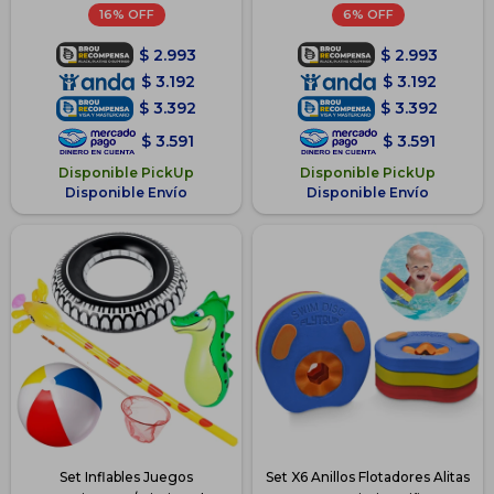
16
6
$
2.993
$
2.993
$
3.192
$
3.192
$
3.392
$
3.392
$
3.591
$
3.591
Disponible PickUp
Disponible PickUp
Disponible Envío
Disponible Envío
Set Inflables Juegos
Set X6 Anillos Flotadores Alitas