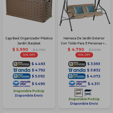
Caja Baúl Organizador Plástico
Hamaca De Jardín Exterior
Jardín Starplast
Con Toldo Para 3 Personas + 2
Almohadones - Beige
$
5.990
$
4.790
$
6.990
$
5.590
14
14
$
4.493
$
3.593
$
4.792
$
3.832
$
5.092
$
4.072
$
5.490
$
4.311
Disponible PickUp
Disponible Envío
Disponible PickUp
Disponible Envío