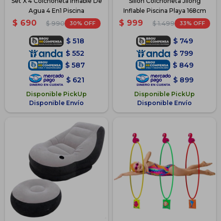
Set X 4 Colchoneta Inflable De
Sillón Colchoneta Jilong
Agua 4 En1 Piscina
Inflable Piscina Playa 168cm
$
690
$
999
30
33
$
990
$
1.499
$
518
$
749
$
552
$
799
$
587
$
849
$
621
$
899
Disponible PickUp
Disponible PickUp
Disponible Envío
Disponible Envío