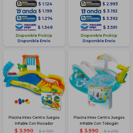
$
1.124
$
2.993
$
1.199
$
3.192
$
1.274
$
3.392
$
1.349
$
3.591
Disponible PickUp
Disponible PickUp
Disponible Envío
Disponible Envío
Piscina Intex Centro Juegos
Piscina Intex Centro Juegos
Inflable Con Rociador
Inflable Con Tobogán
$
3.990
$
3.990
$
4.790
$
4.290