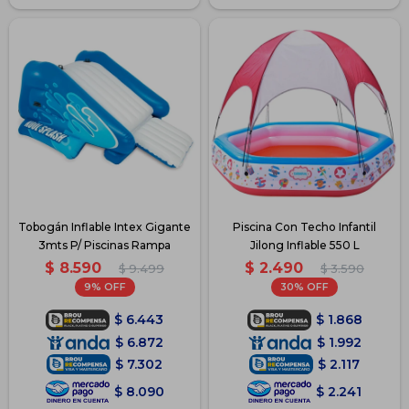
Tobogán Inflable Intex Gigante
Piscina Con Techo Infantil
3mts P/ Piscinas Rampa
Jilong Inflable 550 L
$
8.590
$
2.490
$
9.499
$
3.590
9
30
$
6.443
$
1.868
$
6.872
$
1.992
$
7.302
$
2.117
$
8.090
$
2.241