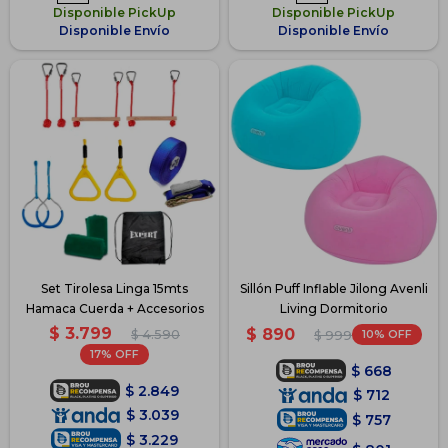
Disponible PickUp
Disponible PickUp
Disponible Envío
Disponible Envío
Set Tirolesa Linga 15mts
Sillón Puff Inflable Jilong Avenli
Hamaca Cuerda + Accesorios
Living Dormitorio
$
3.799
$
890
$
4.590
10
$
999
17
$
668
$
2.849
$
712
$
3.039
$
757
$
3.229