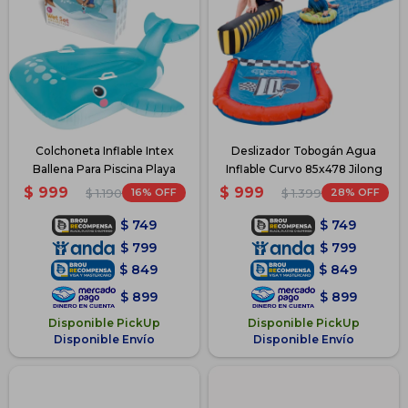
Colchoneta Inflable Intex
Deslizador Tobogán Agua
Ballena Para Piscina Playa
Inflable Curvo 85x478 Jilong
$
999
$
999
16
28
$
1.190
$
1.399
$
749
$
749
$
799
$
799
$
849
$
849
$
899
$
899
Disponible PickUp
Disponible PickUp
Disponible Envío
Disponible Envío