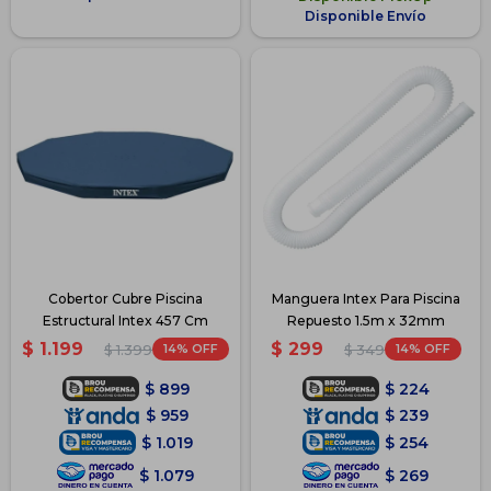
Disponible Envío
Cobertor Cubre Piscina
Manguera Intex Para Piscina
Estructural Intex 457 Cm
Repuesto 1.5m x 32mm
$
1.199
$
299
14
14
$
1.399
$
349
$
899
$
224
$
959
$
239
$
1.019
$
254
$
1.079
$
269