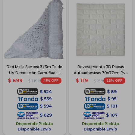
Red Malla Sombra 3x3m Toldo
Revestimiento 3D Placas
UV Decoración Camuflada -
Autoadhesivas 70x77cm Pvc
Blanco
8mm - Blanco
$
699
$
119
41
25
$
1.190
$
159
$
524
$
89
$
559
$
95
$
594
$
101
$
629
$
107
Disponible PickUp
Disponible PickUp
Disponible Envío
Disponible Envío