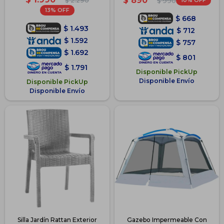
$
890
$
2.290
10
$
990
13
$
668
$
1.493
$
712
$
1.592
$
757
$
1.692
$
801
$
1.791
Disponible PickUp
Disponible Envío
Disponible PickUp
Disponible Envío
Silla Jardín Rattan Exterior
Gazebo Impermeable Con