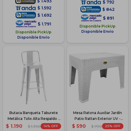
$
1.493
$
792
$
1.592
$
842
$
1.692
$
891
$
1.791
Disponible PickUp
Disponible Envío
Disponible PickUp
Disponible Envío
Butaca Banqueta Taburete
Mesa Ratona Auxiliar Jardín
Metálica Tolix Alta Respaldo -
Patio Rattan Exterior UV -
Blanco
Blanco
$
1.190
$
590
14
25
$
1.390
$
790