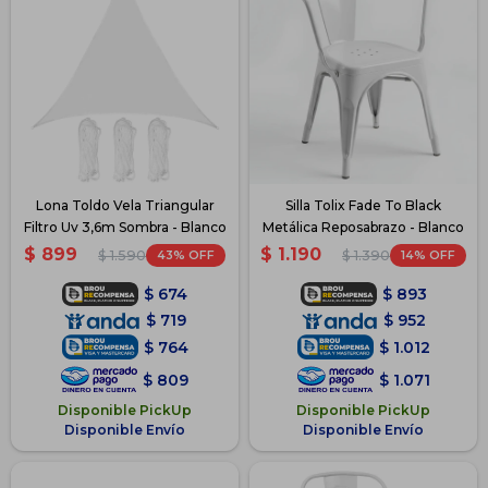
Lona Toldo Vela Triangular
Silla Tolix Fade To Black
Filtro Uv 3,6m Sombra - Blanco
Metálica Reposabrazo - Blanco
$
899
$
1.190
43
14
$
1.590
$
1.390
$
674
$
893
$
719
$
952
$
764
$
1.012
$
809
$
1.071
Disponible PickUp
Disponible PickUp
Disponible Envío
Disponible Envío