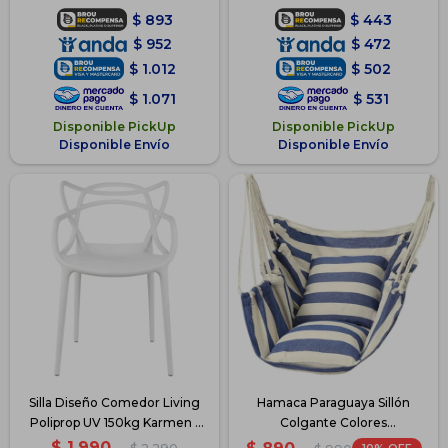
$
893
$
443
$
952
$
472
$
1.012
$
502
$
1.071
$
531
Disponible PickUp
Disponible PickUp
Disponible Envío
Disponible Envío
Silla Diseño Comedor Living
Hamaca Paraguaya Sillón
Poliprop UV 150kg Karmen -
Colgante Colores
Blanco
C/Almohadón - Azul-Blanco
$
1.990