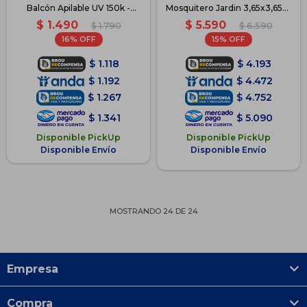
Balcón Apilable UV 150k -
Mosquitero Jardin 3,65x3,65m
Blanco
- Blanco
$
1.490
$
5.590
$
1.790
$
6.590
16
15
$
1.118
$
4.193
$
1.192
$
4.472
$
1.267
$
4.752
$
1.341
$
5.090
Disponible PickUp
Disponible PickUp
Disponible Envío
Disponible Envío
MOSTRANDO
24
DE
24
Empresa
Compra