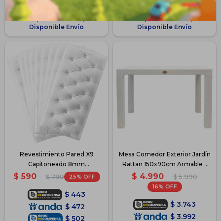
$
981
$
4.131
Disponible PickUp
Disponible PickUp
Disponible Envío
Disponible Envío
Revestimiento Pared X9
Mesa Comedor Exterior Jardín
Capitoneado 8mm
Rattan 150x90cm Armable -
Autoadhesivo - Blanco
Blanco
$
4.990
$
590
25
$
5.990
$
790
16
$
443
$
3.743
$
472
$
3.992
$
502