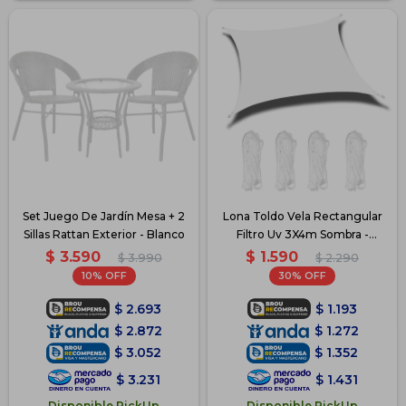
Set Juego De Jardín Mesa + 2
Lona Toldo Vela Rectangular
Sillas Rattan Exterior - Blanco
Filtro Uv 3X4m Sombra -
Blanco
$
3.590
$
1.590
$
3.990
$
2.290
10
30
$
2.693
$
1.193
$
2.872
$
1.272
$
3.052
$
1.352
$
3.231
$
1.431
Disponible PickUp
Disponible PickUp