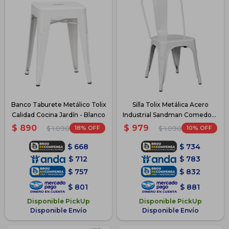
Banco Taburete Metálico Tolix
Silla Tolix Metálica Acero
Calidad Cocina Jardín - Blanco
Industrial Sandman Comedor -
Blanco
$
890
$
979
18
10
$
1.090
$
1.090
$
668
$
734
$
712
$
783
$
757
$
832
$
801
$
881
Disponible PickUp
Disponible PickUp
Disponible Envío
Disponible Envío