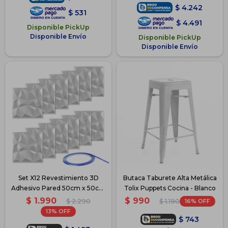
$
4.242
$
531
$
4.491
Disponible PickUp
Disponible Envío
Disponible PickUp
Disponible Envío
Set X12 Revestimiento 3D
Butaca Taburete Alta Metálica
Adhesivo Pared 50cm x 50cm
Tolix Puppets Cocina - Blanco
- Blanco
$
1.990
$
990
$
2.290
16
$
1.190
13
$
743