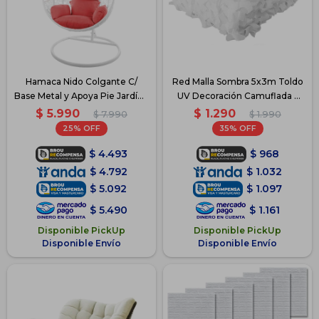
Hamaca Nido Colgante C/
Red Malla Sombra 5x3m Toldo
Base Metal y Apoya Pie Jardín -
UV Decoración Camuflada -
Blanco
Blanco
$
5.990
$
1.290
$
7.990
$
1.990
25
35
$
4.493
$
968
$
4.792
$
1.032
$
5.092
$
1.097
$
5.490
$
1.161
Disponible PickUp
Disponible PickUp
Disponible Envío
Disponible Envío