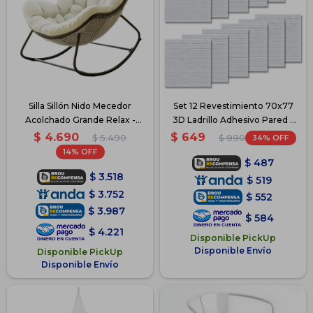
Silla Sillón Nido Mecedor
Set 12 Revestimiento 70x77
Acolchado Grande Relax -
3D Ladrillo Adhesivo Pared -
Blanco
Blanco
$
4.690
$
649
$
5.490
34
$
990
14
$
487
$
3.518
$
519
$
3.752
$
552
$
3.987
$
584
$
4.221
Disponible PickUp
Disponible Envío
Disponible PickUp
Disponible Envío