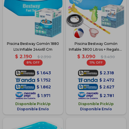
Piscina Bestway Gomón 1880
Piscina Bestway Gomón
Lts Inflable 244x61 Cm
Inflable 3800 Litros + Regalos -
Azul
$
2.190
$
3.090
$
2.390
$
3.490
8
11
$
1.643
$
2.318
$
1.752
$
2.472
$
1.862
$
2.627
$
1.971
$
2.781
Disponible PickUp
Disponible PickUp
Disponible Envío
Disponible Envío