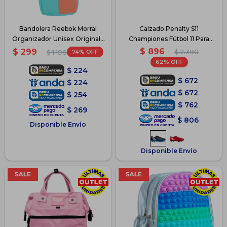
Bandolera Reebok Morral
Calzado Penalty S11
Organizador Unisex Original -
Championes Fútbol 11 Para
Violeta/Rosado/Verde
Niños - Azul
$
896
$
299
74
$
2.390
$
1.190
62
$
224
$
672
$
224
$
672
$
254
$
762
$
269
$
806
Disponible Envío
Disponible Envío