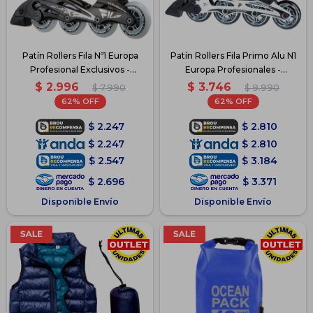
Patín Rollers Fila Nº1 Europa
Patín Rollers Fila Primo Alu N1
Profesional Exclusivos -
Europa Profesionales -
Celeste
Negro/Gris
$
2.996
$
3.746
$
7.990
$
9.990
62
62
$
2.247
$
2.810
$
2.247
$
2.810
$
2.547
$
3.184
$
2.696
$
3.371
Disponible Envío
Disponible Envío