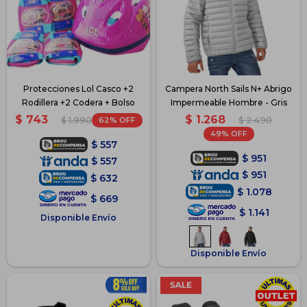
Protecciones Lol Casco +2
Campera North Sails N+ Abrigo
Rodillera +2 Codera + Bolso
Impermeable Hombre - Gris
$
1.268
$
743
62
$
2.490
$
1.990
49
$
557
$
951
$
557
$
951
$
632
$
1.078
$
669
$
1.141
Disponible Envío
Disponible Envío