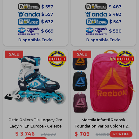
$
557
$
483
$
557
$
483
$
632
$
547
$
669
$
580
Disponible Envío
Disponible Envío
Patín Rollers Fila Legacy Pro
Mochila Infantil Reebok
Lady N1 En Europa - Celeste
Foundation Varios Colores 24L
- Fucsia
$
3.746
$
709
$
9.990
62
$
1.890