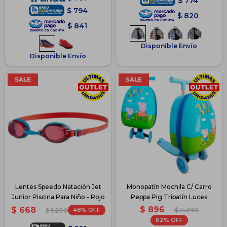
$
774
$
794
$
820
$
841
Disponible Envío
Disponible Envío
Lentes Speedo Natación Jet
Monopatín Mochila C/ Carro
Junior Piscina Para Niño - Rojo
Peppa Pig Tripatín Luces
$
896
$
668
48
$
2.390
$
1.290
62