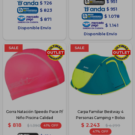
$
951
$
726
$
951
$
823
$
1.078
$
871
$
1.141
Disponible Envío
Disponible Envío
Gorra Natación Speedo Pace P/
Carpa Familiar Bestway 4
Niño Piscina Calidad
Personas Camping + Bolso
$
2.243
$
818
41
$
4.299
$
1.390
47