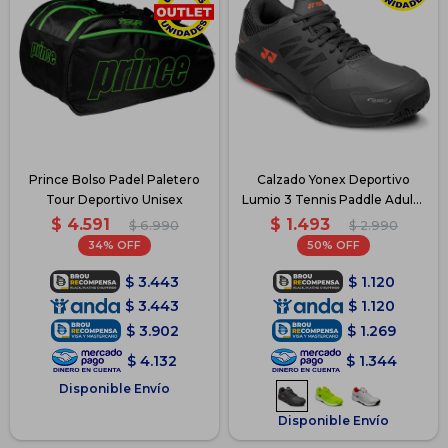
Prince Bolso Padel Paletero
Calzado Yonex Deportivo
Tour Deportivo Unisex
Lumio 3 Tennis Paddle Adulto
- Gris
$
4.591
$
1.493
$
6.990
$
2.990
34
50
$
3.443
$
1.120
$
3.443
$
1.120
$
3.902
$
1.269
$
4.132
$
1.344
Disponible Envío
Disponible Envío