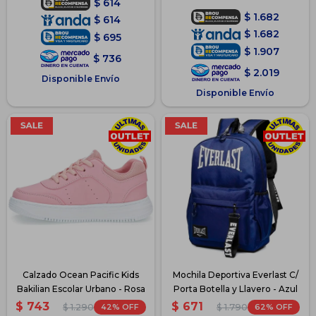
$
614
$
1.682
$
614
$
1.682
$
695
$
1.907
$
736
$
2.019
Disponible Envío
Disponible Envío
Calzado Ocean Pacific Kids
Mochila Deportiva Everlast C/
Bakilian Escolar Urbano - Rosa
Porta Botella y Llavero - Azul
$
743
$
671
42
62
$
1.290
$
1.790