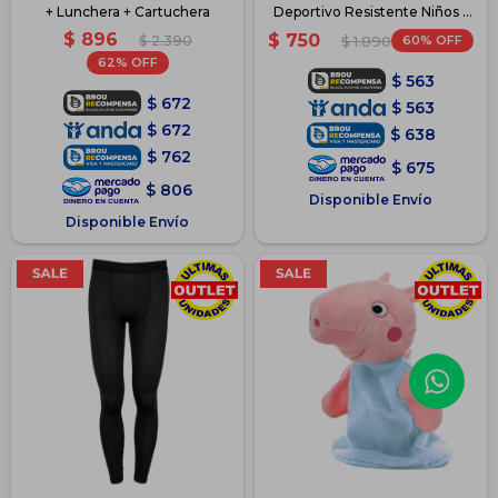
+ Lunchera + Cartuchera
Deportivo Resistente Niños -
Negro 2
$
896
$
750
$
2.390
60
$
1.890
62
$
563
$
672
$
563
$
672
$
638
$
762
$
675
$
806
Disponible Envío
Disponible Envío