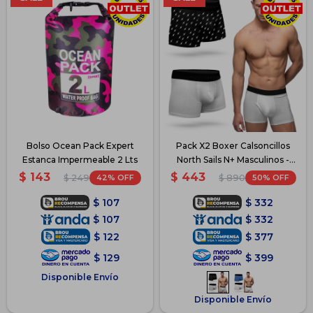
Bolso Ocean Pack Expert
Pack X2 Boxer Calsoncillos
Estanca Impermeable 2 Lts
North Sails N+ Masculinos -
Gris-Negro
$
143
$
443
42
50
$
249
$
890
$
107
$
332
$
107
$
332
$
122
$
377
$
129
$
399
Disponible Envío
Disponible Envío