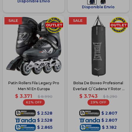
Disponible Envío
Disponible Envío
Patín Rollers Fila Legacy Pro
Bolsa De Boxeo Profesional
Men N1 En Europa
Everlast C/ Cadena Y Rotor -
Gris
$
3.371
$
3.743
$
8.990
$
5.290
62
29
$
2.528
$
2.807
$
2.528
$
2.807
$
2.865
$
3.182