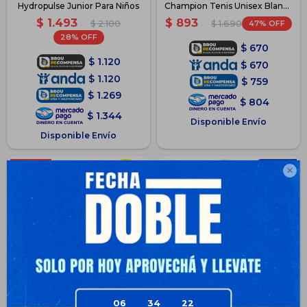
Hydropulse Junior Para Niños
Champion Tenis Unisex Blanco
- Blanco
$
1.493
$
893
$
2.100
47
$
1.690
28
$
670
$
1.120
$
670
$
1.120
$
759
$
1.269
$
804
$
1.344
Disponible Envío
Disponible Envío

06
34
21