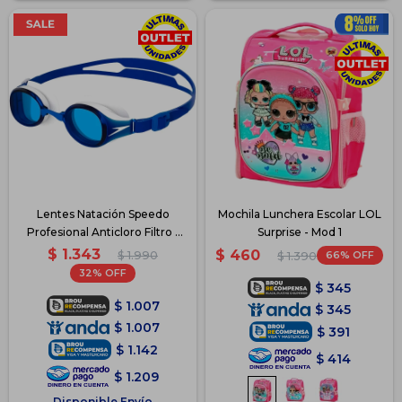
Lentes Natación Speedo
Mochila Lunchera Escolar LOL
Profesional Anticloro Filtro -
Surprise - Mod 1
Azul
$
1.343
$
460
$
1.990
66
$
1.390
32
$
345
$
1.007
$
345
$
1.007
$
391
$
1.142
$
414
$
1.209
Disponible Envío