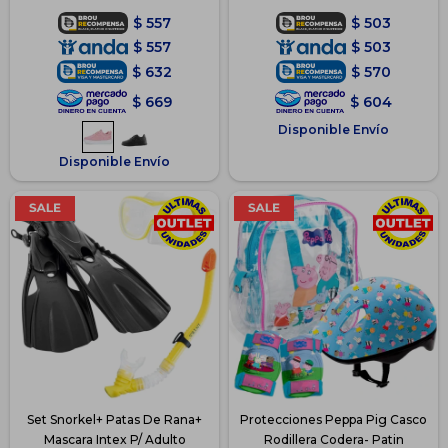
$
557
$
503
$
557
$
503
$
632
$
570
$
669
$
604
Disponible Envío
Disponible Envío
Set Snorkel+ Patas De Rana+
Protecciones Peppa Pig Casco
Mascara Intex P/ Adulto
Rodillera Codera- Patin