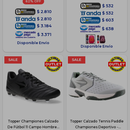
62
$
532
$
2.810
$
532
$
2.810
$
603
$
3.184
$
638
$
3.371
Disponible Envío
Disponible Envío
Topper Championes Calzado
Topper Calzado Tennis Paddle
De Fútbol 11 Campo Hombre -
Championes Deportivo -