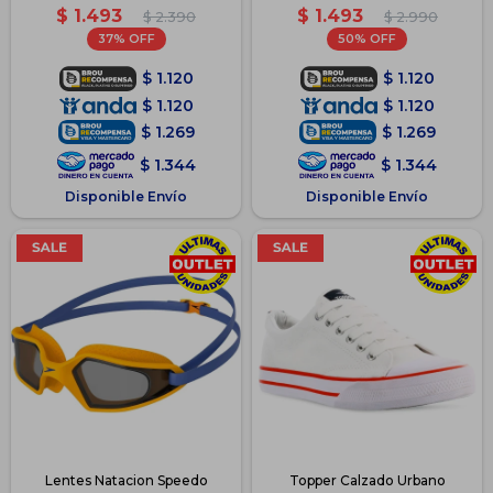
Negro
Gris/Blanco
$
1.493
$
1.493
$
2.390
$
2.990
37
50
$
1.120
$
1.120
$
1.120
$
1.120
$
1.269
$
1.269
$
1.344
$
1.344
Disponible Envío
Disponible Envío
Lentes Natacion Speedo
Topper Calzado Urbano