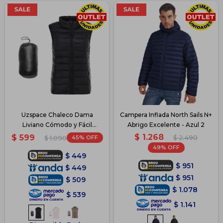
Uzspace Chaleco Dama
Campera Inflada North Sails N+
Liviano Cómodo y Fácil
Abrigo Excelente - Azul 2
Guardado - Negro
$
1.268
$
599
45
$
2.490
$
1.090
49
$
449
$
951
$
449
$
951
$
509
$
1.078
$
539
$
1.141