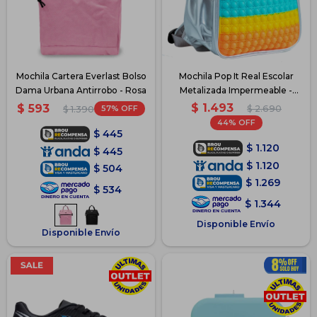
Mochila Cartera Everlast Bolso
Mochila Pop It Real Escolar
Dama Urbana Antirrobo - Rosa
Metalizada Impermeable -
Metalizada-Multicolor
$
1.493
$
593
57
$
2.690
$
1.390
44
$
445
$
1.120
$
445
$
1.120
$
504
$
1.269
$
534
$
1.344
Disponible Envío
Disponible Envío