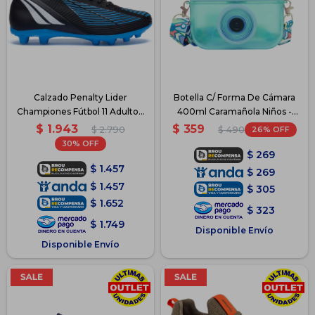
Calzado Penalty Lider
Botella C/ Forma De Cámara
Championes Fútbol 11 Adulto -
400ml Caramañola Niños -
Azul
Azul
$
1.943
$
359
$
2.790
26
$
490
30
$
269
$
1.457
$
269
$
1.457
$
305
$
1.652
$
323
$
1.749
Disponible Envío
Disponible Envío