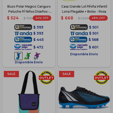
Buzo Polar Magico Canguro
Casa Grande Lol P/niña Infantil
Peluche P/ Niños Diseños -
Lona Plegable + Bolso - Rosa
Azul
$
524
$
668
34
48
$
799
$
1.290
$
393
$
501
$
393
$
501
$
445
$
568
$
472
$
601
Disponible Envío
Disponible Envío