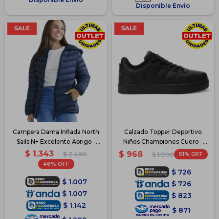
Disponible Envío
Campera Dama Inflada North
Calzado Topper Deportivo
Sails N+ Excelente Abrigo -
Niños Championes Cuero -
Azul
Negro 2
$
1.343
$
968
$
2.490
51
$
1.990
46
$
726
$
1.007
$
726
$
1.007
$
823
$
1.142
$
871