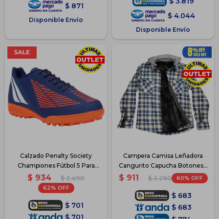
$
3.819
$
871
$
4.044
Disponible Envío
Disponible Envío
Calzado Penalty Society
Campera Camisa Leñadora
Championes Fútbol 5 Para
Cangurito Capucha Botones -
Niños - Azul
Verde
$
934
$
911
$
2.490
60
$
2.290
62
$
683
$
701
$
683
$
701