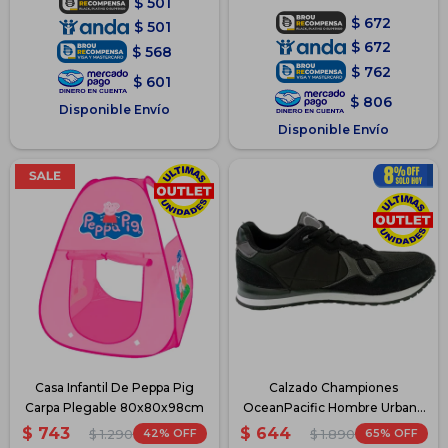
$
501
$
672
$
501
$
672
$
568
$
762
$
601
$
806
Disponible Envío
Disponible Envío
Casa Infantil De Peppa Pig
Calzado Championes
Carpa Plegable 80x80x98cm
OceanPacific Hombre Urbano
Casual - Negro
$
743
$
644
42
65
$
1.290
$
1.890