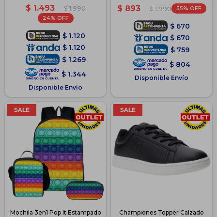
$
1.493
$
893
$
1.990
55
$
1.990
24
$
670
$
1.120
$
670
$
1.120
$
759
$
1.269
$
804
$
1.344
Disponible Envío
Disponible Envío
Mochila 3en1 Pop It Estampado
Championes Topper Calzado