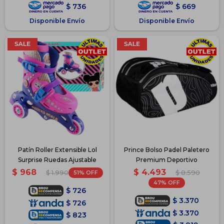
$
736
$
669
Disponible Envío
Disponible Envío
Patín Roller Extensible Lol
Prince Bolso Padel Paletero
Surprise Ruedas Ajustable
Premium Deportivo
$
4.493
$
968
51
$
8.590
$
1.990
47
$
726
$
3.370
$
726
$
3.370
$
823