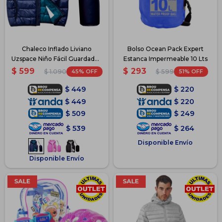
Chaleco Inflado Liviano
Bolso Ocean Pack Expert
Uzspace Niño Fácil Guardado -
Estanca Impermeable 10 Lts
Azul
$
599
$
293
45
51
$
1.090
$
599
$
449
$
220
$
449
$
220
$
509
$
249
$
539
$
264
Disponible Envío
Disponible Envío