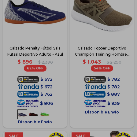
Calzado Penalty Fútbol Sala
Calzado Topper Deportivo
Futsal Deportivo Adulto - Azul
Champión Training Hombre -
Verde-Naranja
$
896
$
1.043
$
2.390
$
2.290
62
54
$
672
$
782
$
672
$
782
$
762
$
887
$
806
$
939
Disponible Envío
Disponible Envío