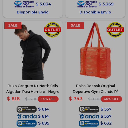
$
3.034
$
3.369
Disponible Envío
Disponible Envío
Buzo Canguro N+ North Sails
Bolso Reebok Original
Algodón Para Hombre - Negro
Deportivo Gym Grande P/
Dama - Naranja
$
818
$
743
54
60
$
1.790
$
1.890
$
614
$
557
$
614
$
557
$
695
$
632