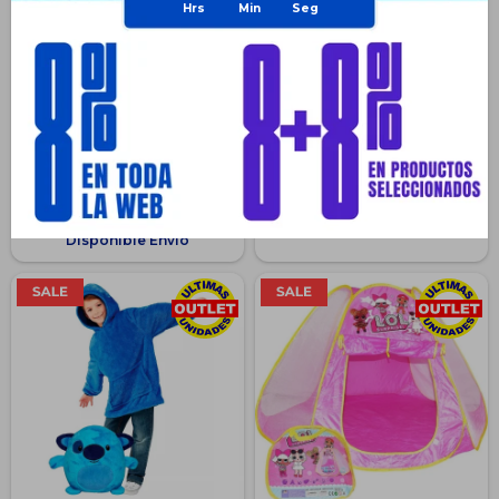
Topper Calzado Bota Casual
Mochila Infantil 3d Spidey
Unisex Urbano Para Niños -
30cm Escolar Estampada
Azul
$
1.043
$
413
$
1.990
30
$
590
47
$
310
$
782
$
310
$
782
$
351
$
887
$
372
$
939
Disponible Envío
Disponible Envío