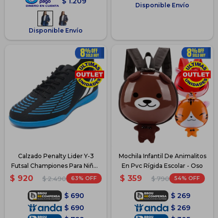
$
1.209
Disponible Envío
Disponible Envío
Calzado Penalty Lider Y-3
Mochila Infantil De Animalitos
Futsal Championes Para Niños
En Pvc Rígida Escolar - Oso
- Azul
$
920
$
359
63
54
$
2.490
$
790
$
690
$
269
$
690
$
269