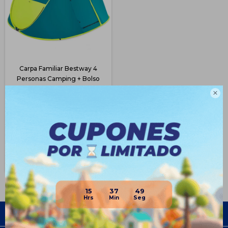
Carpa Familiar Bestway 4
Personas Camping + Bolso
$
2.243
$
4.299

47
$
1.682
$
1.907
$
2.019
Disponible Envío
15
37
49
Empresa