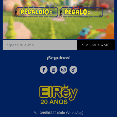
Compra
Newsletter
¡Suscribite y recibí todas nuestras novedades!
SUSCRIBIRME
¡Seguinos!



096118222 (Solo WhatsApp)