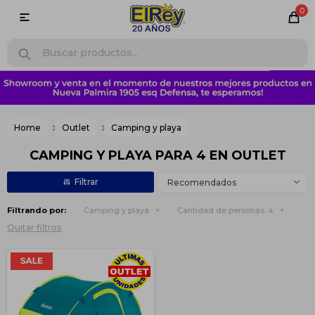
0

Home
Outlet
Camping y playa
CAMPING Y PLAYA PARA 4 EN OUTLET
Recomendados
Filtrando por:
Camping y playa
Cantidad de personas:
4
Quitar filtros