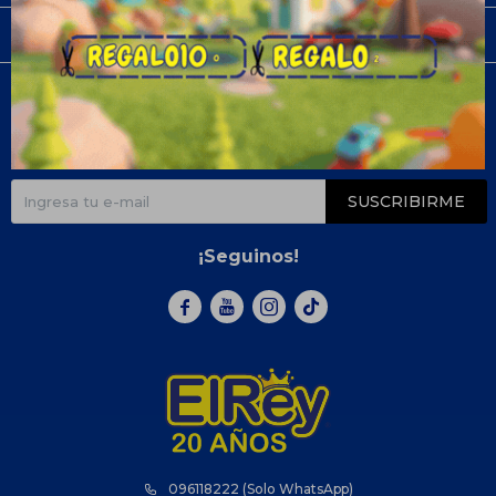
Compra
Newsletter
¡Suscribite y recibí todas nuestras novedades!
SUSCRIBIRME
¡Seguinos!



096118222 (Solo WhatsApp)