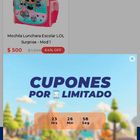
Mochila Lunchera Escolar LOL
Surprise - Mod 1
$
500
64
$
1.390

$
375
$
400
$
425
$
450
Disponible Envío
23
26
57
Empresa