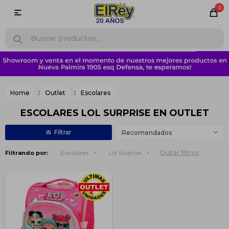
0

Home
Outlet
Escolares
ESCOLARES LOL SURPRISE EN OUTLET
Recomendados
Quitar filtros
Filtrando por:
Escolares
Lol Surprise