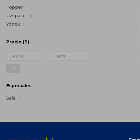
Topper
(11)
Uzspace
(3)
Yonex
(1)
Precio
($)
OK
Especiales
Sale
(1)