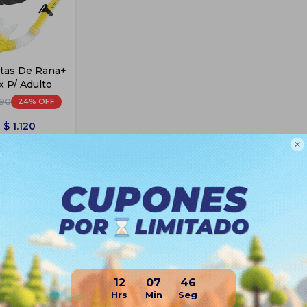
atas De Rana+
x P/ Adulto
24
990
$
1.120

$
1.269
$
1.344
e Envío
12
07
45