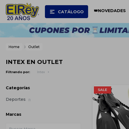
👑NOVEDADES
CATÁLOGO
12
07
45
Home
Outlet
INTEX EN OUTLET
Filtrando por:
Intex
Categorías
Deportes
(1)
Marcas