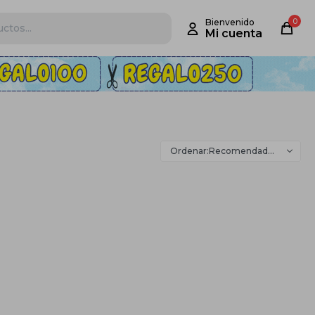
0
Recomendados