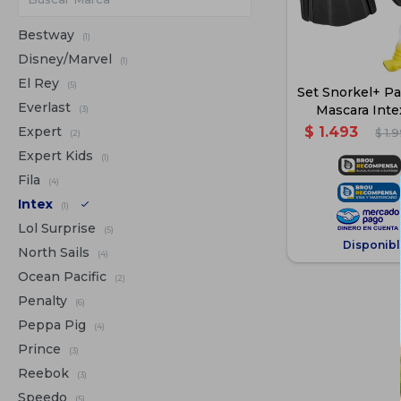
Bestway
(1)
Disney/Marvel
(1)
El Rey
(5)
Set Snorkel+ P
Everlast
Mascara Inte
(3)
Expert
$
1.493
$
1.
(2)
Expert Kids
(1)
Fila
(4)
Intex
(1)
Lol Surprise
(5)
Disponibl
North Sails
(4)
Ocean Pacific
(2)
Penalty
(6)
Peppa Pig
(4)
Prince
(3)
Reebok
(3)
Speedo
(5)