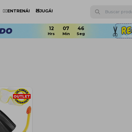
🏋️‍♂️ENTRENÁ!
🧸JUGÁ!