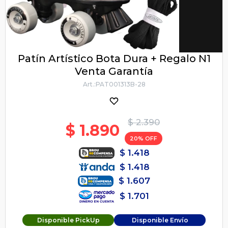
Patín Artístico Bota Dura + Regalo N1
Venta Garantía
PAT001313B-28
$
2.390
$
1.890
20
$
1.418
$
1.418
$
1.607
$
1.701
Disponible PickUp
Disponible Envío