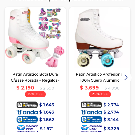
Patín Artístico Bota Dura
Patín Artístico Profesional
C/Base Rosada + Regalos -
100% Cuero Aluminio
Blanco
Garantia Rey
$
2.190
$
3.699
$
2.590
$
4.990
15
25
$
1.643
$
2.774
$
1.643
$
2.774
$
1.862
$
3.144
$
1.971
$
3.329