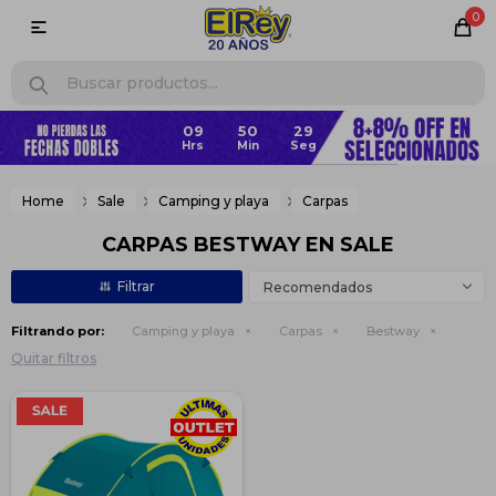
0

09
50
29
Home
Sale
Camping y playa
Carpas
CARPAS BESTWAY EN SALE
Recomendados
Filtrando por:
Camping y playa
Carpas
Bestway
Quitar filtros