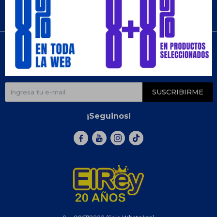
Compra
Newsletter
¡Suscribite y recibí todas nuestras novedades!
SUSCRIBIRME
¡Seguinos!


