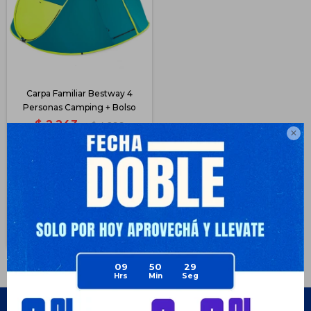
Carpa Familiar Bestway 4
Personas Camping + Bolso
$
2.243
$
4.299

47
$
1.682
$
1.682
$
1.907
$
2.019
Disponible Envío
09
50
29
Empresa