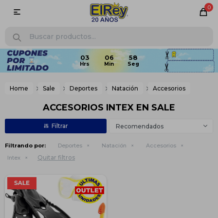
0

06
58
Home
Sale
Deportes
Natación
Accesorios
ACCESORIOS INTEX EN SALE
Recomendados
Filtrando por:
Deportes
Natación
Accesorios
Quitar filtros
Intex