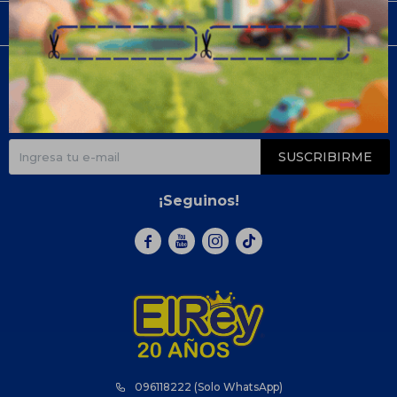
Compra
Newsletter
¡Suscribite y recibí todas nuestras novedades!
SUSCRIBIRME
¡Seguinos!



096118222 (Solo WhatsApp)