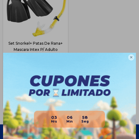
Set Snorkel+ Patas De Rana+
Mascara Intex P/ Adulto
$
1.493
$
1.990

24
$
1.120
$
1.269
$
1.344
Disponible Envío
03
06
58
Empresa