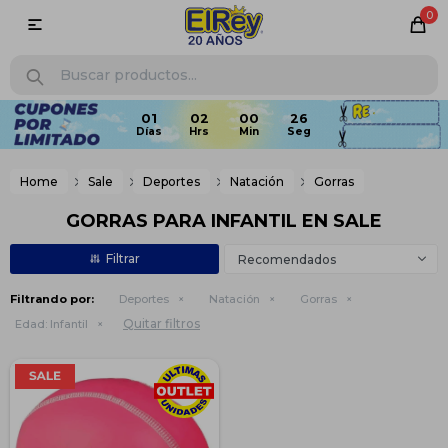
0

Home
Sale
Deportes
Natación
Gorras
GORRAS PARA INFANTIL EN SALE
Recomendados
Filtrando por:
Deportes
Natación
Gorras
Quitar filtros
Edad:
Infantil