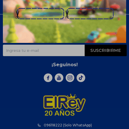
Compra
Newsletter
¡Suscribite y recibí todas nuestras novedades!
SUSCRIBIRME
¡Seguinos!



096118222 (Solo WhatsApp)