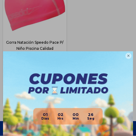
Gorra Natación Speedo Pace P/
Niño Piscina Calidad
$
818
41

$
1.390
$
614
$
654
$
695
$
736
Disponible Envío
01
02
00
26
Empresa