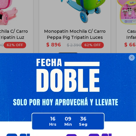
ila C/ Carro
Monopatín Mochila C/ Carro
Cas
Tripatín Luz
Peppa Pig Tripatín Luces
Infa
$
896
$
66
62
62
90
$
2.390
$
672
$
672

$
672
$
672
$
762
$
762
$
806
$
806
e Envío
Disponible Envío
16
09
36