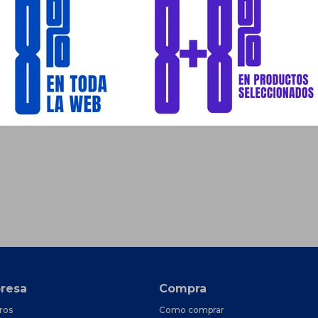
resa
Compra
ros
Como comprar