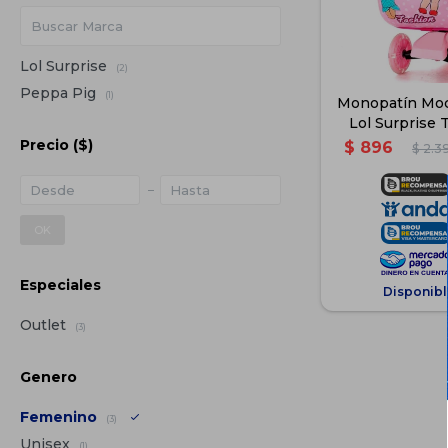
Lol Surprise
(2)
Peppa Pig
(1)
Monopatín Moch
Lol Surprise 
Precio
($)
$
896
$
2.3
OK
Especiales
Disponibl
Outlet
(3)
Genero
Femenino
(3)
Unisex
(1)