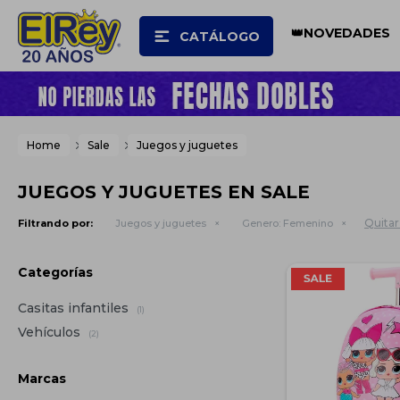
👑NOVEDADES
CATÁLOGO
Home
Sale
Juegos y juguetes
JUEGOS Y JUGUETES EN SALE
Quitar 
Filtrando por:
Juegos y juguetes
Genero:
Femenino
Categorías
Casitas infantiles
(1)
Vehículos
(2)
Marcas