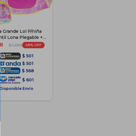
a Grande Lol P/niña
ntil Lona Plegable +
Bolso - Rosa
8
48
$
1.290
$
501
$
501
$
568
$
601
Disponible Envío