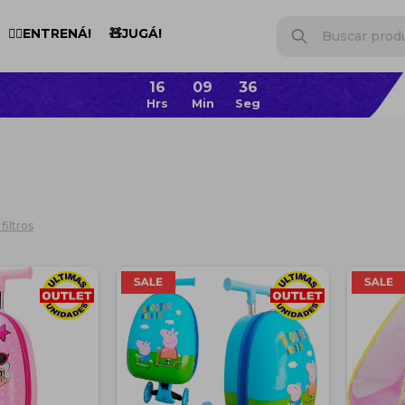
🏋️‍♂️ENTRENÁ!
🧸JUGÁ!
filtros