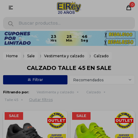
0

23
25
46
Home
Sale
Vestimenta y calzado
Calzado
CALZADO TALLE 45 EN SALE
Recomendados
Filtrando por:
Vestimenta y calzado
Calzado
Quitar filtros
Talle 45