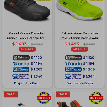
Calzado Yonex Deportivo
Calzado Yonex Deportivo
Lumio 3 Tennis Paddle Adulto
Lumio 3 Tennis Paddle Adulto
- Gris
- Verde
$
1.493
$
1.493
$
2.990
$
2.990
50
50
$
1.120
$
1.120
$
1.194
$
1.194
$
1.269
$
1.269
$
1.344
$
1.344
Disponible Envío
Disponible Envío