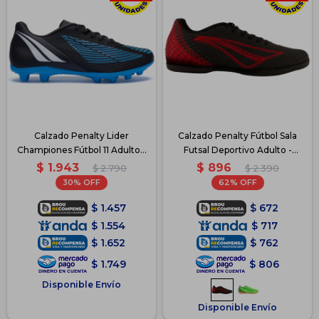
Calzado Penalty Lider
Calzado Penalty Fútbol Sala
Championes Fútbol 11 Adulto -
Futsal Deportivo Adulto -
Azul
Negro
$
1.943
$
896
$
2.790
$
2.390
30
62
$
1.457
$
672
$
1.554
$
717
$
1.652
$
762
$
1.749
$
806
Disponible Envío
Disponible Envío