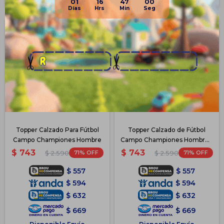
Disponible Envío
Disponible Envío
01
16
47
00
Topper Calzado Para Fútbol
Topper Calzado de Fútbol
Campo Championes Hombre
Campo Championes Hombre -
Blanco-SanCiro
$
743
$
743
71
71
$
2.590
$
2.590
$
557
$
557
$
594
$
594
$
632
$
632
$
669
$
669