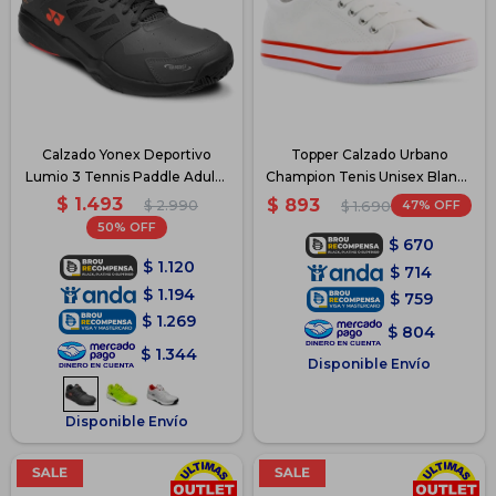
Calzado Yonex Deportivo
Topper Calzado Urbano
Lumio 3 Tennis Paddle Adulto
Champion Tenis Unisex Blanco
- Gris
- Blanco
$
1.493
$
893
$
2.990
47
$
1.690
50
$
670
$
1.120
$
714
$
1.194
$
759
$
1.269
$
804
$
1.344
Disponible Envío
Disponible Envío