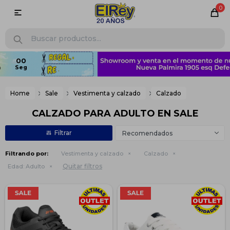
0

Home
Sale
Vestimenta y calzado
Calzado
CALZADO PARA ADULTO EN SALE
Recomendados
Filtrando por:
Vestimenta y calzado
Calzado
Quitar filtros
Edad:
Adulto