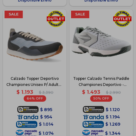
Disponible Envío
Disponible Envío
Calzado Topper Deportivo
Topper Calzado Tennis Paddle
Championes Unisex P/ Adulto -
Championes Deportivo -
Gris2
Gris/Blanco
$
1.193
$
1.493
$
3.390
$
2.990
64
50
$
895
$
1.120
$
954
$
1.194
$
1.014
$
1.269
$
1.074
$
1.344