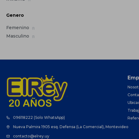
Genero
Femenino
(1)
Masculino
(1)
Emp
Nosot
Conta
Ubica
Traba
096118222 (Solo WhatsApp)
Refer
Nueva Palmira 1905 esq. Defensa (La Comercial), Montevideo
contacto@elrey.uy