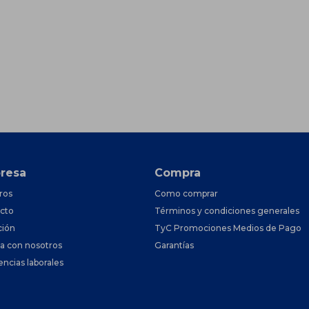
resa
Compra
ros
Como comprar
cto
Términos y condiciones generales
ción
TyC Promociones Medios de Pago
ja con nosotros
Garantías
encias laborales