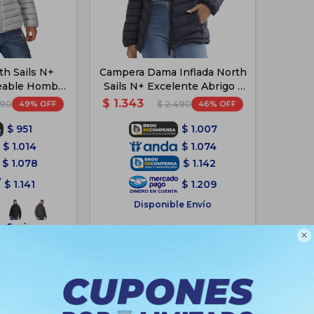
h Sails N+
Campera Dama Inflada North
eable Hombre
Sails N+ Excelente Abrigo -
is
Negro
$
1.343
49
46
490
$
2.490
$
951
$
1.007
$
1.014
$
1.074
$
1.078
$
1.142
$
1.141
$
1.209
Disponible Envío
e Envío
