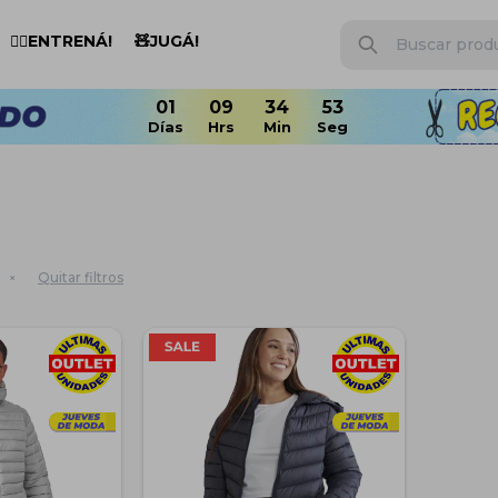
🏋️‍♂️ENTRENÁ!
🧸JUGÁ!
01
09
34
52
Quitar filtros