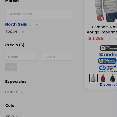
Marcas
North Sails
(2)
Campera Nort
Topper
Abrigo Imperm
(1)
- Gr
$
1.268
$
2.
Precio
($)
OK
Especiales
Disponibl
Outlet
(2)
Color
Rojo
(1)