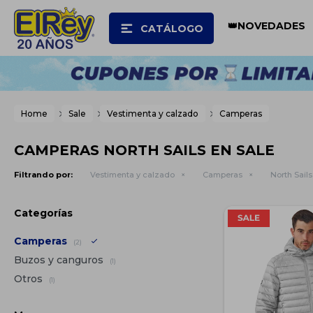
👑NOVEDADES
CATÁLOGO
Home
Sale
Vestimenta y calzado
Camperas
CAMPERAS NORTH SAILS EN SALE
Filtrando por:
Vestimenta y calzado
Camperas
North Sails
Categorías
Camperas
(2)
Buzos y canguros
(1)
Otros
(1)