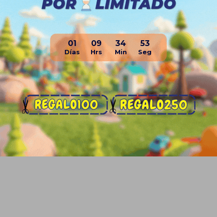
01
09
34
52