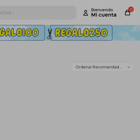
0
Recomendados