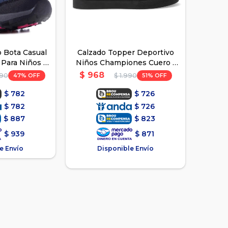
 Bota Casual
Calzado Topper Deportivo
Para Niños -
Niños Championes Cuero -
l
Negro 2
$
968
47
51
990
$
1.990
$
782
$
726
$
782
$
726
$
887
$
823
$
939
$
871
e Envío
Disponible Envío