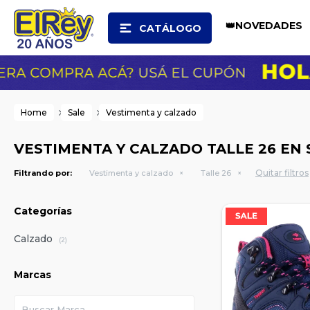
👑NOVEDADES
CATÁLOGO
Home
Sale
Vestimenta y calzado
VESTIMENTA Y CALZADO TALLE 26 EN 
Quitar filtros
Filtrando por:
Vestimenta y calzado
Talle 26
Categorías
Calzado
(2)
Marcas