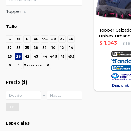
Topper
(2)
Talle
Topper Calzado
Unisex Urbano 
S
M
L
XL
XXL
28
29
30
Azu
$
1.043
$
1.
32
33
35
38
39
10
12
14
25
26
42
43
44
44,5
45
45,5
6
8
Oversized
P
Precio
($)
Disponibl
OK
Especiales