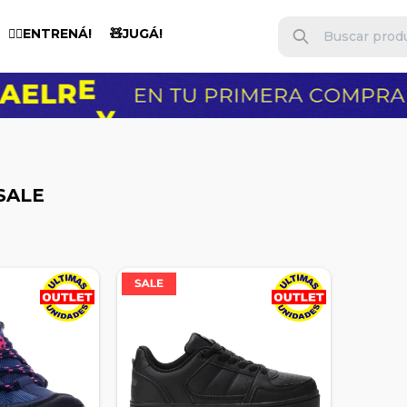
🏋️‍♂️ENTRENÁ!
🧸JUGÁ!
SALE