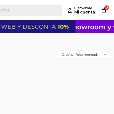
0
Recomendados