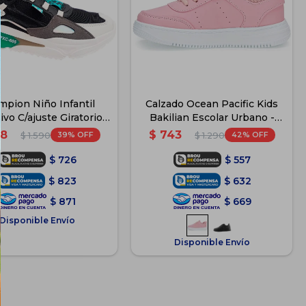
mpion Niño Infantil
Calzado Ocean Pacific Kids
vo C/ajuste Giratorio -
Bakilian Escolar Urbano -
Negro
Rosa
8
$
743
39
42
$
1.590
$
1.290
$
726
$
557
$
823
$
632
$
871
$
669
Disponible Envío
Disponible Envío