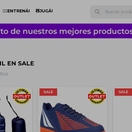
🏋️‍♂️ENTRENÁ!
🧸JUGÁ!
L EN SALE
ltros