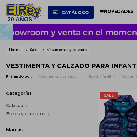
👑NOVEDADES
CATÁLOGO
Home
Sale
Vestimenta y calzado
VESTIMENTA Y CALZADO PARA INFANTI
Quitar fi
Filtrando por:
Vestimenta y calzado
Edad:
Infantil
Categorías
Calzado
(7)
Buzos y canguros
(2)
Marcas