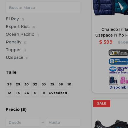
El Rey
(1)
Expert Kids
(1)
Chaleco Infl
Ocean Pacific
Uzspace Niño F
(1)
- Az
Penalty
$
599
$
1.0
(2)
Topper
(3)
Uzspace
(1)
Talle
28
29
30
32
33
35
38
10
Disponibl
12
14
26
6
8
Oversized
Precio
($)