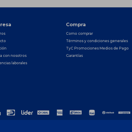
resa
Compra
ros
Como comprar
cto
Términos y condiciones generales
ción
TyC Promociones Medios de Pago
ja con nosotros
Garantías
encias laborales