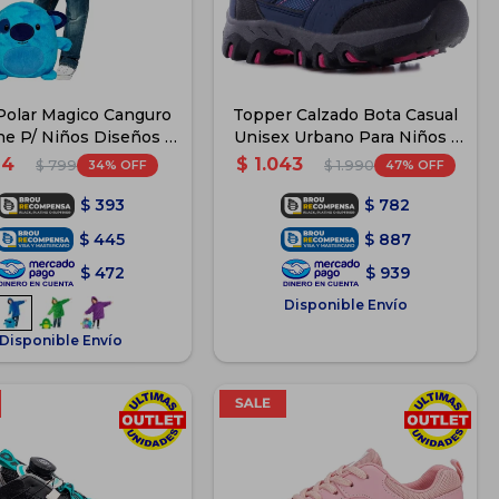
Polar Magico Canguro
Topper Calzado Bota Casual
he P/ Niños Diseños -
Unisex Urbano Para Niños -
Azul
Azul
24
$
1.043
34
47
$
799
$
1.990
$
393
$
782
$
445
$
887
$
472
$
939
Disponible Envío
Disponible Envío