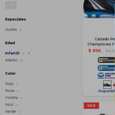
OK
Especiales
Outlet
(9)
Calzado Pe
Edad
Championes Fú
Niños -
$
896
$
2.3
Infantil
(9)
Adulto
(18)
Color
Rojo
(2)
Rosa
Disponibl
(1)
Violeta
(1)
Azul
(4)
Verde
(1)