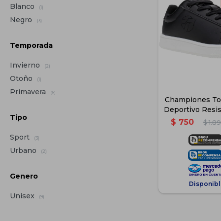
Blanco
(1)
Negro
(3)
Temporada
Invierno
(2)
Otoño
(1)
Primavera
(6)
Championes To
Deportivo Resis
Tipo
Negr
$
750
$
1.8
Sport
(3)
Urbano
(2)
Genero
Disponibl
Unisex
(9)