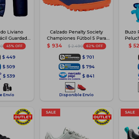
ado Liviano
Calzado Penalty Society
Buzo 
ácil Guardado
Championes Fútbol 5 Para
Peluc
ul
Niños - Azul
$
934
$
5
45
62
90
$
2.490
$
449
$
701
$
509
$
794
$
539
$
841
e Envío
Disponible Envío