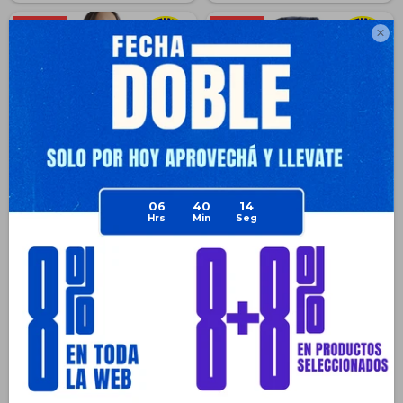

06
40
14
Campera Dama Inflada North
Campera Abrigo Topper Inflada
Sails N+ Excelente Abrigo -
Con Capucha P/ Hombre - Azul
Azul
$
1.343
$
1.268
$
2.490
$
2.790
46
54
$
1.007
$
951
$
1.007
$
951
$
1.142
$
1.078
$
1.209
$
1.141