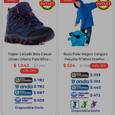
Topper Calzado Bota Casual
Buzo Polar Magico Canguro
Unisex Urbano Para Niños -
Peluche P/ Niños Diseños -
Azul
Azul
$
1.043
$
524
$
1.990
34
$
799
47
$
393
$
782
$
393
$
782
$
445
$
887
$
472
$
939
Disponible Envío
Disponible Envío