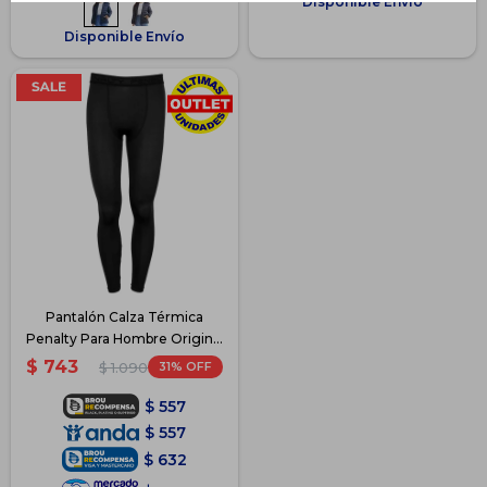
Disponible Envío
Disponible Envío
Pantalón Calza Térmica
Penalty Para Hombre Original
- Negro
$
743
31
$
1.090
$
557
$
557
$
632