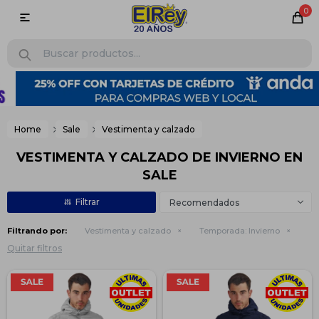
0

Home
Sale
Vestimenta y calzado
VESTIMENTA Y CALZADO DE INVIERNO EN
SALE
Recomendados
Filtrando por:
Vestimenta y calzado
Temporada:
Invierno
Quitar filtros