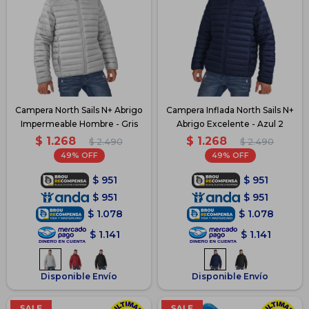
Campera North Sails N+ Abrigo
Campera Inflada North Sails N+
Impermeable Hombre - Gris
Abrigo Excelente - Azul 2
$
1.268
$
1.268
$
2.490
$
2.490
49
49
$
951
$
951
$
951
$
951
$
1.078
$
1.078
$
1.141
$
1.141
Disponible Envío
Disponible Envío