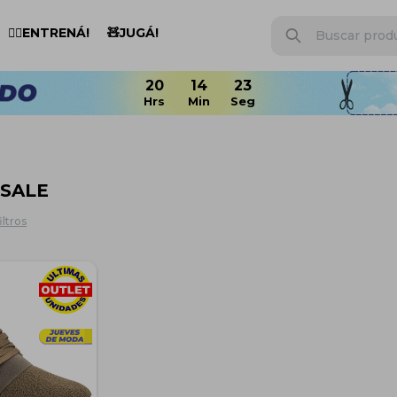
🏋️‍♂️ENTRENÁ!
🧸JUGÁ!
 SALE
iltros