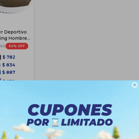
r Deportivo
ing Hombre -
aranja
54
290
$
782
$
834
$
887
$
939

e Envío