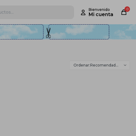
0
Recomendados