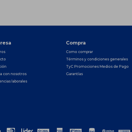
resa
Compra
ros
Como comprar
cto
Términos y condiciones generales
ción
TyC Promociones Medios de Pago
ja con nosotros
Garantías
encias laborales