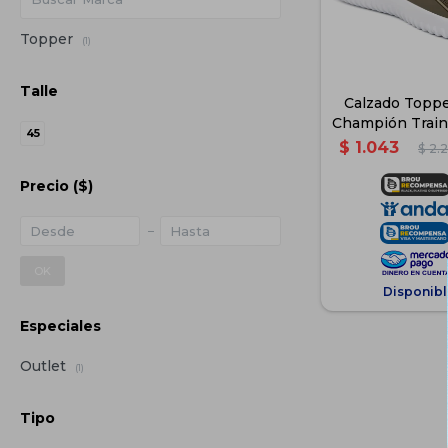
Topper
(1)
Talle
Calzado Toppe
Champión Train
45
Verde-N
$
1.043
$
2.
Precio
($)
OK
Disponibl
Especiales
Outlet
(1)
Tipo