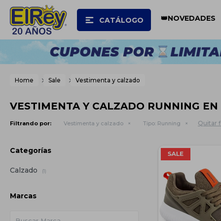
👑NOVEDADES
CATÁLOGO
Home
Sale
Vestimenta y calzado
VESTIMENTA Y CALZADO RUNNING EN
Quitar f
Filtrando por:
Vestimenta y calzado
Tipo:
Running
Categorías
Calzado
(1)
Marcas