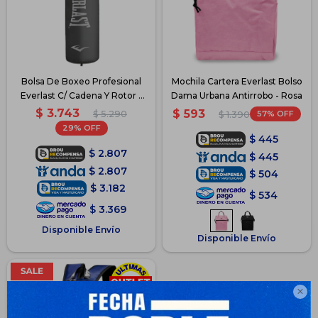
Bolsa De Boxeo Profesional
Mochila Cartera Everlast Bolso
Everlast C/ Cadena Y Rotor -
Dama Urbana Antirrobo - Rosa
Gris
$
3.743
$
593
$
5.290
57
$
1.390
29
$
445
$
2.807
$
445
$
2.807
$
504
$
3.182
$
534
$
3.369
Disponible Envío
Disponible Envío
