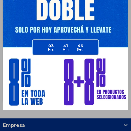
Mochila Deportiva Everlast C/
03
41
46
Porta Botella y Llavero - Azul
$
671
62
$
1.790
$
503
$
503
$
570
$
604
Disponible Envío
Empresa