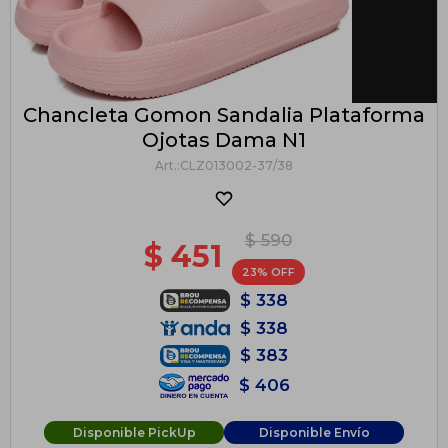
Chancleta Gomon Sandalia Plataforma
Ojotas Dama N1
CLZ013002-37/38
$
590
$
451
23
$
338
$
338
$
383
$
406
Disponible PickUp
Disponible Envío