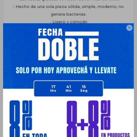
• Hecho de una sola pieza sólida, simple, moderno, no
genera bacterias.
• Ligero y cómodo

• Diseño ergonómico, que puede soportar eficazmente los
pies.
Planes de cuotas
Envíos
Medios de pago
17
41
15
Productos que te pueden interesar