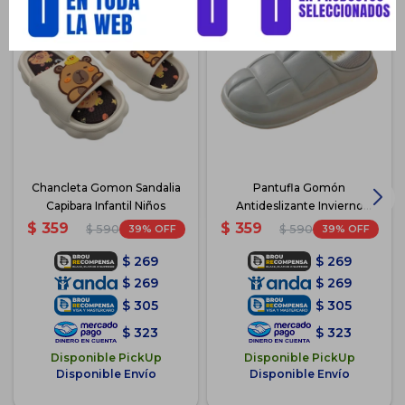
Chancleta Gomon Sandalia
Pantufla Gomón
Capibara Infantil Niños
Antideslizante Invierno
Unisex - Gris
$
359
$
359
39
39
$
590
$
590
$
269
$
269
$
269
$
269
$
305
$
305
$
323
$
323
Disponible PickUp
Disponible PickUp
Disponible Envío
Disponible Envío