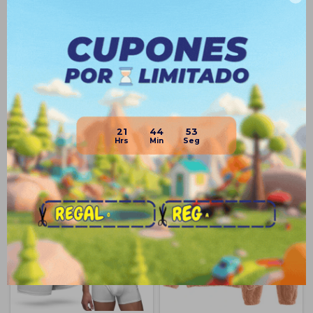
Envíos
Medios de pago
21
44
52
Productos que te pueden interesar