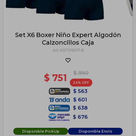
Set X6 Boxer Niño Expert Algodón
Calzoncillos Caja
VST016017-8
$
990
$
751
24
$
563
$
601
$
638
$
676
Disponible PickUp
Disponible Envío