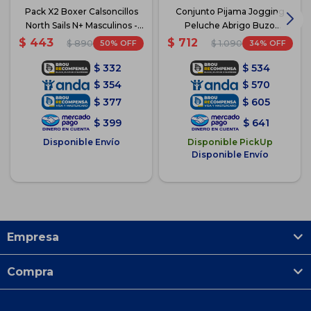
Pack X2 Boxer Calsoncillos
Conjunto Pijama Jogging
North Sails N+ Masculinos -
Peluche Abrigo Buzo
Azul-Blanco
Pantalón - Marron
$
443
$
712
50
34
$
890
$
1.090
$
332
$
534
$
354
$
570
$
377
$
605
$
399
$
641
Disponible Envío
Disponible PickUp
Disponible Envío
Empresa
Compra