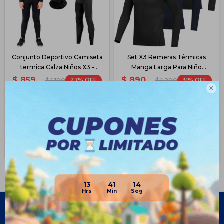
Conjunto Deportivo Camiseta
Set X3 Remeras Térmicas
termica Calza Niños X3 -
Manga Larga Para Niño
Negro
Deporte
$
859
$
890
27
31
$
1.190
$
1.290

$
644
$
668
$
730
$
757
$
773
$
801
Disponible PickUp
Disponible PickUp
Disponible Envío
Disponible Envío
13
41
14
Empresa