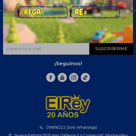
Compra
Newsletter
¡Suscribite y recibí todas nuestras novedades!
SUSCRIBIRME
¡Seguinos!



096118222 (Solo WhatsApp)
Nueva Palmira 1905 esq. Defensa (La Comercial), Montevideo