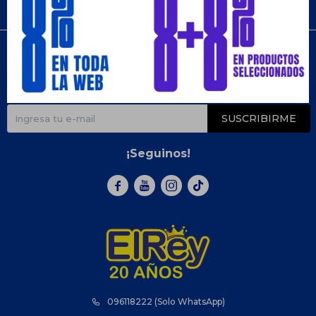
Compra
Newsletter
¡Suscribite y recibí todas nuestras novedades!
SUSCRIBIRME
¡Seguinos!



096118222 (Solo WhatsApp)