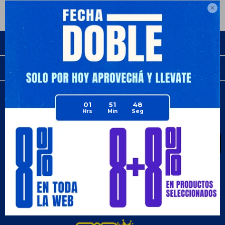

Empresa
Compra
01
Newsletter
51
48
¡Suscribite y recibí todas nuestras novedades!
SUSCRIBIRME
¡Seguinos!


